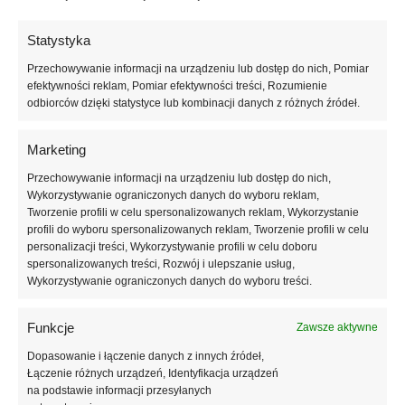
Grunt uniwersalny Termo
Statystyka
Organika TO-GU 10L
Przechowywanie informacji na urządzeniu lub dostęp do nich, Pomiar
65,00
zł
op.
efektywności reklam, Pomiar efektywności treści, Rozumienie
odbiorców dzięki statystyce lub kombinacji danych z różnych źródeł.
Dodaj do koszyka
Marketing
Przechowywanie informacji na urządzeniu lub dostęp do nich,
Wykorzystywanie ograniczonych danych do wyboru reklam,
Dostawa w całej Polsce
Tworzenie profili w celu spersonalizowanych reklam, Wykorzystanie
Transport w cenie lub za dopłatą do mniejszych zamówień
profili do wyboru spersonalizowanych reklam, Tworzenie profili w celu
personalizacji treści, Wykorzystywanie profili w celu doboru
100% Jakości
spersonalizowanych treści, Rozwój i ulepszanie usług,
Styropian prosto z fabryki pod indywidualne zamówienie klienta
Wykorzystywanie ograniczonych danych do wyboru treści.
100% Pewności
Styropian najwyższej jakości z gwarancją producenta
Funkcje
Zawsze aktywne
100% Bezpieczeństwa
Dopasowanie i łączenie danych z innych źródeł,
Przelew tradycyjny / Przelew internetowy / Blik / Raty / SSL
Łączenie różnych urządzeń, Identyfikacja urządzeń
na podstawie informacji przesyłanych