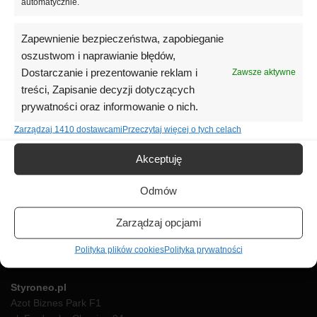
automatycznie.
Zapewnienie bezpieczeństwa, zapobieganie
oszustwom i naprawianie błędów,
Dostarczanie i prezentowanie reklam i
Zawsze aktywne
treści, Zapisanie decyzji dotyczących
Na skróty
prywatności oraz informowanie o nich.
Opinie klientów
Zarządzaj 1410 dostawcami
Przeczytaj więcej o tych celach
Pytania i odpowiedzi
Warunki dostawy
Akceptuję
Regulamin
Odmów
Polityka prywatności
Polityka plików cookies (EU)
Zarządzaj opcjami
Zwroty i reklamacje
Polityka plików cookies
Polityka prywatności
O nas
Styroneo.pl
Azot Biznes Park F1