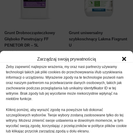
Ten
Grunt Drobnocząsteczkowy
Grunt uniwersalny
produkt
Głęboko Penetrujący FF
szybkoschnący Lakma Fixgrunt
PENETOR DR – 5L
U
ma
44,25
zł
op.
Od:
52,27
zł
op.
wiele
Zarządzaj swoją prywatnością
wariantów.
Dodaj do koszyka
Wybierz parametry
Żeby zapewnić najlepsze wrażenia, my oraz nasi partnerzy używamy
Opcje
technologii takich jak pliki cookies do przechowywania i/lub uzyskiwania
można
informacji o urządzeniu. Wyrażenie zgody na te technologie pozwoli nam
wybrać
oraz naszym partnerom na przetwarzanie danych osobowych, takich jak
zachowanie podczas przeglądania lub unikalny identyfikator ID w tej
na
witrynie. Brak zgody lub jej wycofanie może niekorzystnie wpłynąć na
stronie
niektóre funkcje.
produktu
Kliknij poniżej, aby wyrazić zgodę na powyższe lub dokonać
szczegółowych wyborów. Twoje wybory zostaną zastosowane tylko do tej
witryny. Możesz zmienić swoje ustawienia w dowolnym momencie, w tym
wycofać swoją zgodę, korzystając z przełączników w polityce plików cookie
lub klikając przycisk zarządzaj zgodą u dołu ekranu.