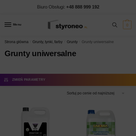
Skip
Skip
Biuro Obsługi:
+48 888 999 192
to
to
navigation
content
Menu
0
Strona główna
/
Grunty, tynki, farby
/
Grunty
/
Grunty uniwersalne
Grunty uniwersalne
ZMIEŃ PARAMETRY