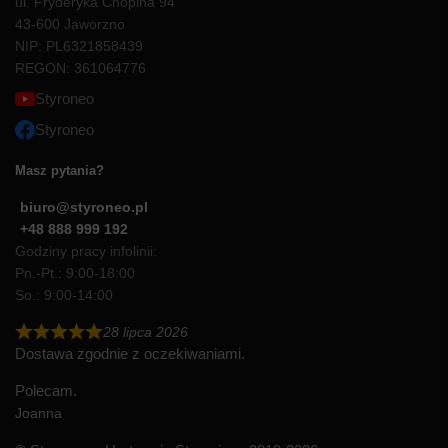
ul. Fryderyka Chopina 94
43-600 Jaworzno
NIP: PL6321858439
REGON: 361064776
Styroneo
Styroneo
Masz pytania?
biuro@styroneo.pl
+48 888 999 192
Godziny pracy infolinii:
Pn.-Pt.: 9:00-18:00
So.: 9:00-14:00
28 lipca 2026
Dostawa zgodnie z oczekiwaniami.
Polecam.
Joanna