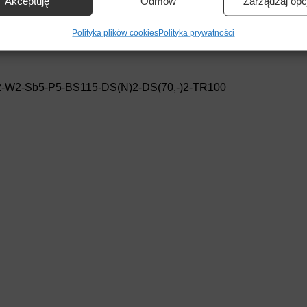
Akceptuję
Odmów
Zarządzaj opc
owych: ≥100 kPa
ienie bezpieczeństwa, zapobieganie oszustwom i
Polityka plików cookies
Polityka prywatności
ianie błędów, Dostarczanie i prezentowanie reklam i treści,
Zawsze 
nie decyzji dotyczących prywatności oraz informowanie o
2-W2-Sb5-P5-BS115-DS(N)2-DS(70,-)2-TR100