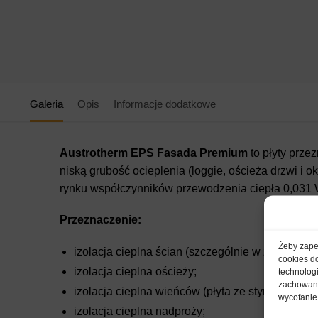
Galeria
Opis
Informacje dodatkowe
Austrotherm EPS Fasada Premium
to płyty prze
niską grubość ocieplenia (loggie, ościeża drzwi i 
rynku współczynników przewodzenia ciepła 0,031
Przeznaczenie:
Żeby zapew
izolacja cieplna ścian (szczególnie w zewnętrz
cookies d
izolacja cieplna ościeży;
technolog
zachowanie
izolacja cieplna wieńców (płyta ze styropianu w
wycofanie
izolacja cieplna nadproży;