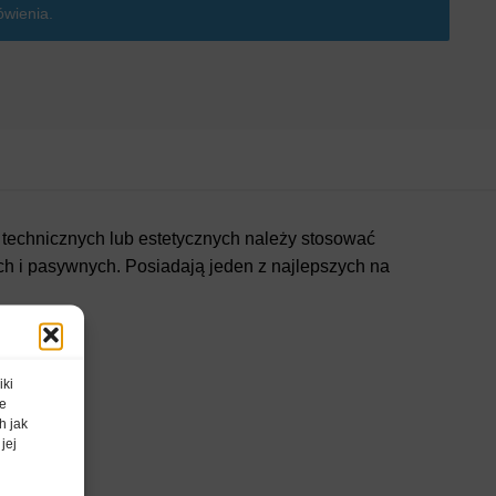
wienia.
w technicznych lub estetycznych należy stosować
ych i pasywnych. Posiadają jeden z najlepszych na
iki
te
h jak
jej