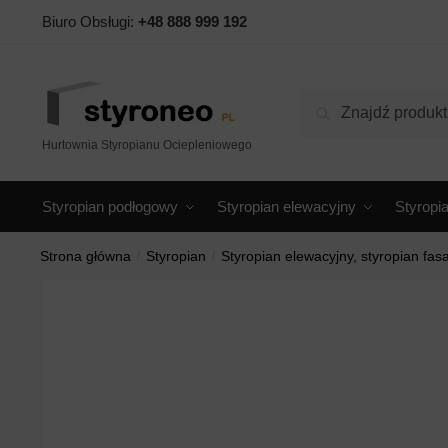
Biuro Obsługi:
+48 888 999 192
Szukaj
Hurtownia Styropianu Ociepleniowego
Styropian podłogowy
Styropian elewacyjny
Styropi
Strona główna
/
Styropian
/
Styropian elewacyjny, styropian fa