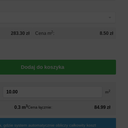
2
283.30 zł
Cena m
:
8.50 zł
Dodaj do koszyka
2
:
m
3
0.3 m
84.99 zł
Cena łącznie:
, gdzie system automatycznie obliczy całkowity koszt