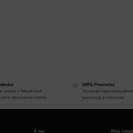
akości
100% Pewności
an prosto z fabryki pod
Styropian najwyższej jakośc
ualne zamówienie klienta
gwarancją producenta
O nas
Masz pytan