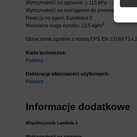
Wytrzymałość na zginanie: ≥ 115 kPa
Wytrzymałość na rozciąganie do powierzchni czoł
Zapewn
Reakcja na ogień: Euroklasa E
napraw
3
Minimalna waga wyrobu: 13,5 kg/m
Zapisa
nich.
Oznaczenie zgodnie z normą EPS EN 13163 T1-L
Karta techniczna:
Pobierz
Deklaracja właściwości użytkowych:
Pobierz
Informacje dodatkowe
Współczynnik Lambda λ
Wytrzymałość na zginanie