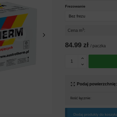
Frezowanie
3
Cena m
:
84.99 zł
/ paczka
Podaj powierzchnię
Ilość łącznie:
Dodaj produkty do koszyka