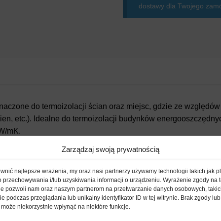
dostawy dla Twojego zamó
znaczone do termoizolacji ścian oraz miejsc, gdzie ze względó
okien, etc.). Idealne do termoizolacji budynków energooszczędn
 W/mK.
Zarządzaj swoją prywatnością
nić najlepsze wrażenia, my oraz nasi partnerzy używamy technologii takich jak pl
nych zespolonych systemach ocieplania ETICS);
o przechowywania i/lub uzyskiwania informacji o urządzeniu. Wyrażenie zgody na 
ie pozwoli nam oraz naszym partnerom na przetwarzanie danych osobowych, takic
 podczas przeglądania lub unikalny identyfikator ID w tej witrynie. Brak zgody lub 
ykonana jako szalunek tracony pod tynk);
 może niekorzystnie wpłynąć na niektóre funkcje.