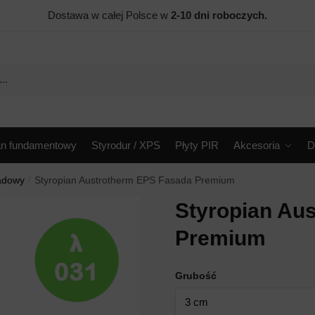
Dostawa w całej Polsce w
2-10 dni roboczych.
an fundamentowy
Styrodur / XPS
Płyty PIR
Akcesoria
D
sadowy
/
Styropian Austrotherm EPS Fasada Premium
Styropian Au
Premium
Grubość