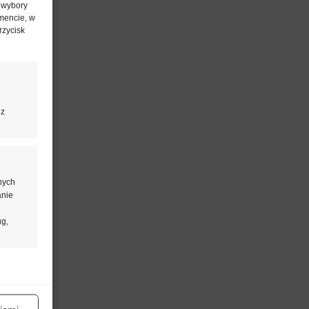
 wybory
mencie, w
rzycisk
 z
nych
anie
ug,
aktywne