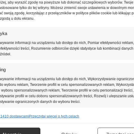
oniżej, aby wyrazić zgodę na powyższe lub dokonać szczegółowych wyborów. Twoje
astosowane tylko do tej witryny. Możesz zmienić swoje ustawienia w dowolnym mo
ć swoją zgodę, korzystając z przełączników w polityce plików cookie lub klikając p
 płytach warstwowych;
 zgodą u dołu ekranu.
 i wentylowaną szczeliną powietrzną;
szkieletowej;
tyka
ywanie informacji na urządzeniu lub dostęp do nich, Pomiar efektywności reklam,
arami);
fektywności treści, Rozumienie odbiorców dzięki statystyce lub kombinacji danych
źródeł.
a stropodachów wentylowanych)
ing
wywanie informacji na urządzeniu lub dostęp do nich, Wykorzystywanie ograniczo
o wyboru reklam, Tworzenie profili w celu spersonalizowanych reklam, Wykorzyst
do wyboru spersonalizowanych reklam, Tworzenie profili w celu personalizacji treści,
tywanie profili w celu doboru spersonalizowanych treści, Rozwój i ulepszanie usł
stywanie ograniczonych danych do wyboru treści.
 1410 dostawcami
Przeczytaj więcej o tych celach
e
Zawsze 
nie i łączenie danych z innych źródeł, Łączenie różnych urządzeń,
0,031 [W/(m.K)]
kacja urządzeń na podstawie informacji przesyłanych automatycznie.