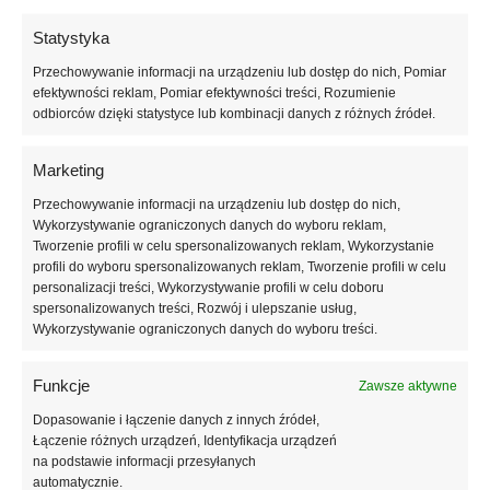
podłogowego
Statystyka
baza pod płyty warstwowe ścienne i dachowe z okładzinami
z papy
Przechowywanie informacji na urządzeniu lub dostęp do nich, Pomiar
efektywności reklam, Pomiar efektywności treści, Rozumienie
Rdzeń płyt warstwowych ściennych i dachowych z okładzinami
odbiorców dzięki statystyce lub kombinacji danych z różnych źródeł.
z papy
Marketing
Wymiar płyt gładkich:
1000 mm x 500 mm
Wykończenie krawędzi:
gładkie lub frezowane
Przechowywanie informacji na urządzeniu lub dostęp do nich,
Wykorzystywanie ograniczonych danych do wyboru reklam,
Istotne cechy prodktu:
Tworzenie profili w celu spersonalizowanych reklam, Wykorzystanie
Deklarowany współczynnik przewodzenia ciepła: ≤ 0,031
profili do wyboru spersonalizowanych reklam, Tworzenie profili w celu
[W/(m.K)]
personalizacji treści, Wykorzystywanie profili w celu doboru
spersonalizowanych treści, Rozwój i ulepszanie usług,
Wytrzymałość na zginanie: ≥ 125 kPa
Wykorzystywanie ograniczonych danych do wyboru treści.
Naprężenia ściskające przy 10% odkształceniu względnym: ≥ 80
kPa
Wytrzymałość na rozciąganie: ≥ 100 kPa
Funkcje
Zawsze aktywne
Reakcja na ogień: Euroklasa E
Dopasowanie i łączenie danych z innych źródeł,
Łączenie różnych urządzeń, Identyfikacja urządzeń
Oznaczenie zgodnie z normą:
na podstawie informacji przesyłanych
EPS –EN 13163-T(2)-L(2)-W(2)-S(5)-P(5)-BS125-CS(10)80-
automatycznie.