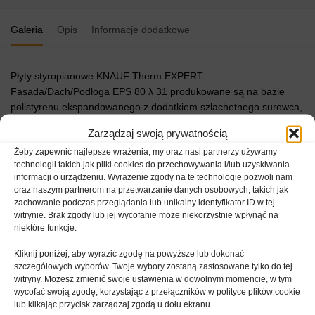
Galeria
Opis
Informacje dodatkowe
Płyty styropianowe KNAUF Therm EXPERT
Fasada/Dach/Podłoga EPS 80 λ 31 produkowane są na bazie
polistyrenu ekspandowanego z dodatkiem szlachetnego surowca,
dodanego w trakcie procesu produkcyjnego. Uszlachetniona
Zarządzaj swoją prywatnością
kompozycja grafitu, którą wzbogacony jest polistyren, poprawia
Żeby zapewnić najlepsze wrażenia, my oraz nasi partnerzy używamy
właściwości izolacyjne, dzięki czemu osiągane są lepsze efekty
technologii takich jak pliki cookies do przechowywania i/lub uzyskiwania
izolacji cieplnej przy mniejszych grubościach płyt.
informacji o urządzeniu. Wyrażenie zgody na te technologie pozwoli nam
oraz naszym partnerom na przetwarzanie danych osobowych, takich jak
Przeznaczenie Knauf PRO Fasada/Dach/Podłoga EPS 80:
zachowanie podczas przeglądania lub unikalny identyfikator ID w tej
witrynie. Brak zgody lub jej wycofanie może niekorzystnie wpłynąć na
izolacja termiczna podłóg pod podkładem z płyt
niektóre funkcje.
prefabrykowanych
Kliknij poniżej, aby wyrazić zgodę na powyższe lub dokonać
izolacja termiczna podłóg pod podkładem posadzkowym
szczegółowych wyborów. Twoje wybory zostaną zastosowane tylko do tej
izolacja termiczna podłóg na gruncie
witryny. Możesz zmienić swoje ustawienia w dowolnym momencie, w tym
wycofać swoją zgodę, korzystając z przełączników w polityce plików cookie
izolacja termiczna stropodachów pełnych i wentylowanych
lub klikając przycisk zarządzaj zgodą u dołu ekranu.
izolacja termiczna podłóg w systemach ogrzewania