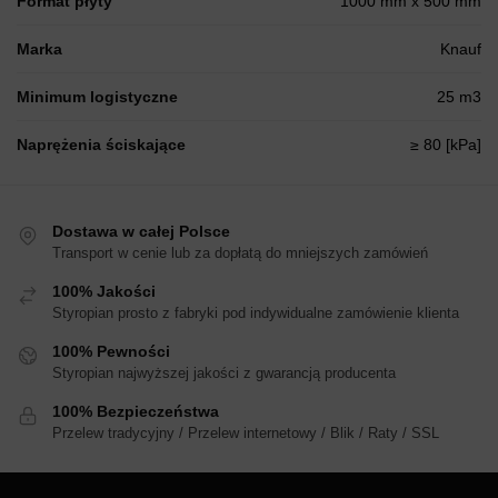
Format płyty
1000 mm x 500 mm
Marka
Knauf
Minimum logistyczne
25 m3
Naprężenia ściskające
≥ 80 [kPa]
Dostawa w całej Polsce
Transport w cenie lub za dopłatą do mniejszych zamówień
100% Jakości
Styropian prosto z fabryki pod indywidualne zamówienie klienta
100% Pewności
Styropian najwyższej jakości z gwarancją producenta
100% Bezpieczeństwa
Przelew tradycyjny / Przelew internetowy / Blik / Raty / SSL