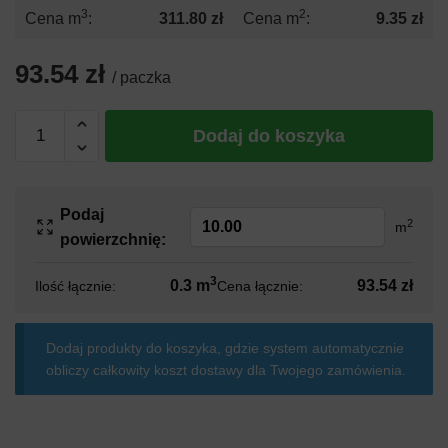
3
2
Cena m
:
311.80 zł
Cena m
:
9.35 zł
93.54 zł
/ paczka
ilość
Dodaj do koszyka
Styropian
Knauf
Therm
Podaj
Expert
2
m
powierzchnię:
Fasada/Dach/Podłoga
EPS
3
0.3 m
93.54 zł
Ilość łącznie:
Cena łącznie:
80
λ
31
Dodaj produkty do koszyka, gdzie system automatycznie
obliczy całkowity koszt dostawy dla Twojego zamówienia.