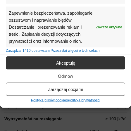
DS(N)5-DS(70,-)1- TR 100
Zapewnienie bezpieczeństwa, zapobieganie
Karta techniczna:
oszustwom i naprawianie błędów,
Pobierz
Dostarczanie i prezentowanie reklam i
Zawsze aktywne
Deklaracja właściwości użytkowych:
treści, Zapisanie decyzji dotyczących
Pobierz
prywatności oraz informowanie o nich.
Zarządzaj 1410 dostawcami
Przeczytaj więcej o tych celach
Katalog:
Pobierz
Akceptuję
Odmów
Informacje dodatkowe
Zarządzaj opcjami
Współczynnik Lambda λ
λ = 0,031
Polityka plików cookies
Polityka prywatności
Wytrzymałość na zginanie
≥ 125 [kPa]
Wytrzymałość na rozciąganie
≥ 100 [kPa]