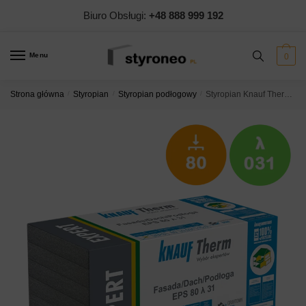
Skip
Skip
Biuro Obsługi:
+48 888 999 192
to
to
navigation
content
Menu
0
Strona główna
/
Styropian
/
Styropian podłogowy
/
Styropian Knauf Therm Expert Fasada/Dach/Podłoga EPS 80 λ 31