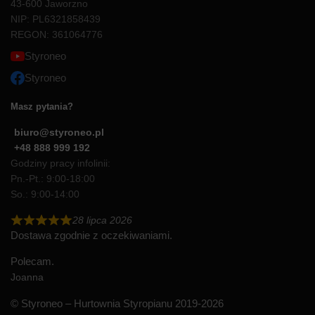
43-600 Jaworzno
NIP: PL6321858439
REGON: 361064776
Styroneo
Styroneo
Masz pytania?
biuro@styroneo.pl
+48 888 999 192
Godziny pracy infolinii:
Pn.-Pt.: 9:00-18:00
So.: 9:00-14:00
28 lipca 2026
Dostawa zgodnie z oczekiwaniami.
Polecam.
Joanna
© Styroneo – Hurtownia Styropianu 2019-2026