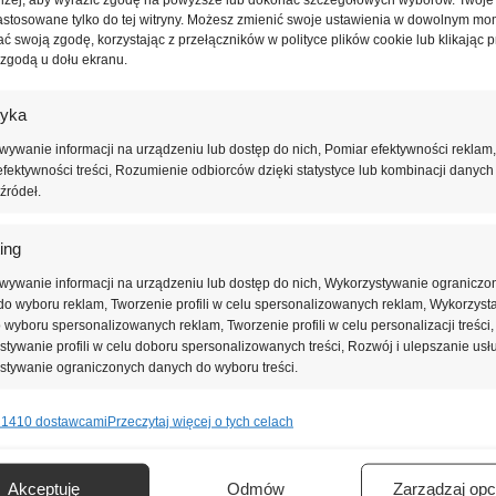
astosowane tylko do tej witryny. Możesz zmienić swoje ustawienia w dowolnym mo
ć swoją zgodę, korzystając z przełączników w polityce plików cookie lub klikając p
ą [BSO])
 zgodą u dołu ekranu.
ą)
ziałowych
tyka
ywanie informacji na urządzeniu lub dostęp do nich, Pomiar efektywności reklam,
fektywności treści, Rozumienie odbiorców dzięki statystyce lub kombinacji danych
źródeł.
ing
wywanie informacji na urządzeniu lub dostęp do nich, Wykorzystywanie ograniczo
o wyboru reklam, Tworzenie profili w celu spersonalizowanych reklam, Wykorzyst
do wyboru spersonalizowanych reklam, Tworzenie profili w celu personalizacji treści,
tywanie profili w celu doboru spersonalizowanych treści, Rozwój i ulepszanie usł
10 mm
stywanie ograniczonych danych do wyboru treści.
 zakładkę (głębokość frezu – 15 mm)
 1410 dostawcami
Przeczytaj więcej o tych celach
e
Zawsze 
nie i łączenie danych z innych źródeł, Łączenie różnych urządzeń,
0,031 [W/(m.K)]
kacja urządzeń na podstawie informacji przesyłanych automatycznie.
Akceptuję
Odmów
Zarządzaj opc