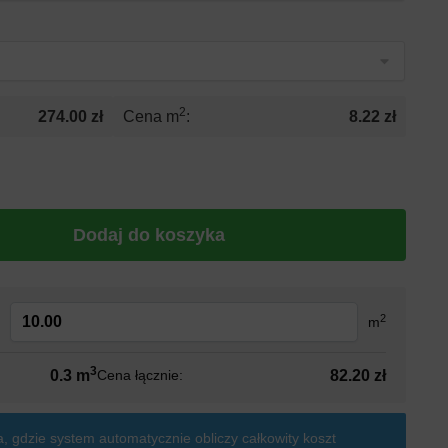
2
274.00 zł
Cena m
:
8.22 zł
Dodaj do koszyka
2
:
m
3
0.3 m
82.20 zł
Cena łącznie:
, gdzie system automatycznie obliczy całkowity koszt