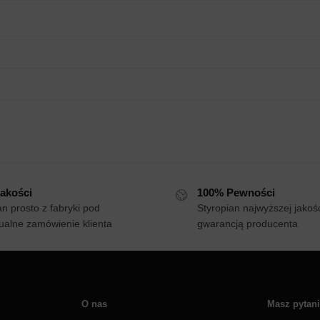
akości
100% Pewności
an prosto z fabryki pod
Styropian najwyższej jakośc
ualne zamówienie klienta
gwarancją producenta
O nas
Masz pytan