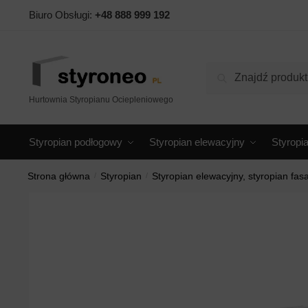
Skip
Skip
Biuro Obsługi:
+48 888 999 192
to
to
navigation
content
Szukaj:
Szukaj
Hurtownia Styropianu Ociepleniowego
Styropian podłogowy
Styropian elewacyjny
Styropi
Strona główna
/
Styropian
/
Styropian elewacyjny, styropian fa