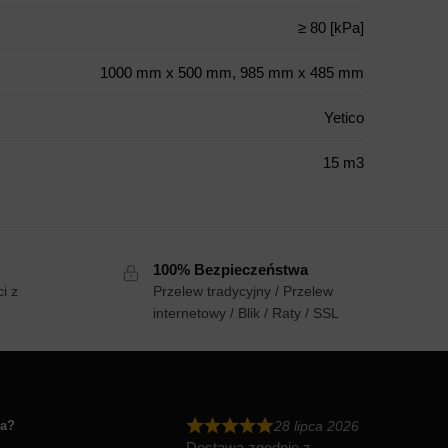
≥ 80 [kPa]
1000 mm x 500 mm, 985 mm x 485 mm
Yetico
15 m3
100% Bezpieczeństwa
i z
Przelew tradycyjny / Przelew
internetowy / Blik / Raty / SSL
ia?
28 lipca 2026
Dostawa zgodnie z