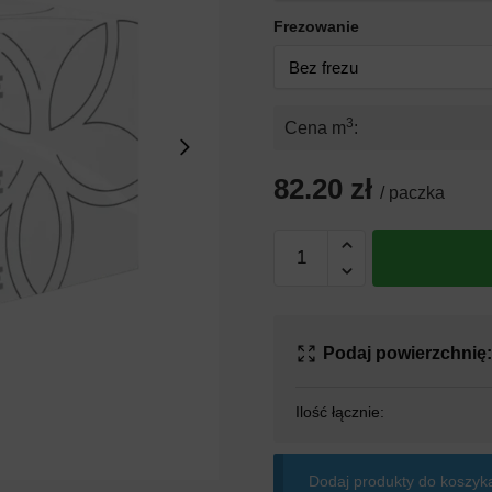
Frezowanie
3
Cena m
:
82.20 zł
/ paczka
ilość
Styropian
Yetico
ALFA
PASSIVE
Podaj powierzchnię
FASADA
Ilość łącznie:
Dodaj produkty do koszyka