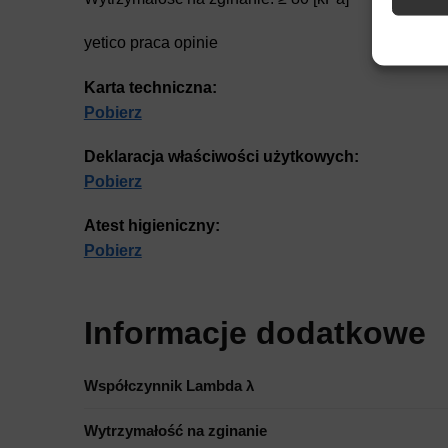
Zapewn
yetico praca opinie
napraw
Zapisa
Karta techniczna:
nich.
Pobierz
Deklaracja właściwości użytkowych:
Pobierz
Atest higieniczny:
Pobierz
Informacje dodatkowe
Współczynnik Lambda λ
Wytrzymałość na zginanie