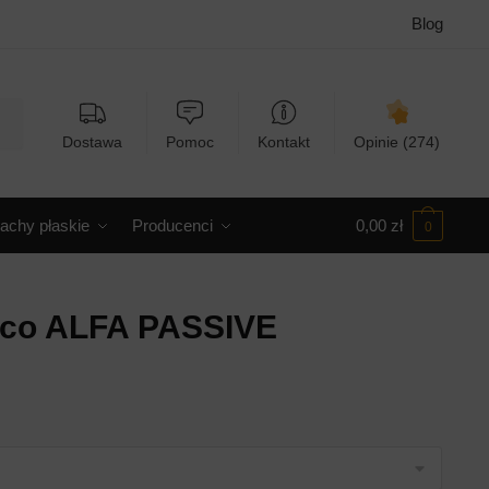
Blog
Dostawa
Pomoc
Kontakt
Opinie (274)
achy płaskie
Producenci
0,00
zł
0
tico ALFA PASSIVE