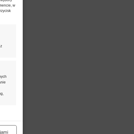
mencie, w
rzycisk
 z
nych
anie
ug,
aktywne
jami