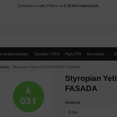
Dostawa w całej Polsce w
2-10 dni roboczych.
an fundamentowy
Styrodur / XPS
Płyty PIR
Akcesoria
D
sadowy
/
Styropian Yetico ALFA PASSIVE FASADA
Styropian Ye
FASADA
Grubość