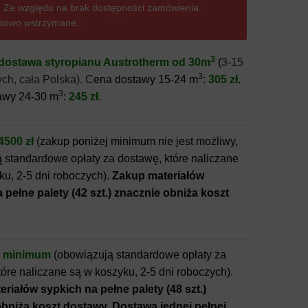
 Ze względu na brak dostępności zamówienia
sowo wstrzymane.
3
ostawa styropianu Austrotherm od 30m
(
3-15
3
ych, cała Polska). C
ena dostawy 15-24 m
:
305 zł
.
3
awy 24-30 m
:
245 zł
.
4500 zł
(zakup poniżej minimum nie jest możliwy,
 standardowe opłaty za dostawę, które naliczane
ku, 2-5 dni roboczych).
Zakup materiałów
 pełne palety (42 szt.) znacznie obniża koszt
z minimum
(obowiązują standardowe opłaty za
tóre naliczane są w koszyku, 2-5 dni roboczych).
riałów sypkich na pełne palety (48 szt.)
bniża koszt dostawy. Dostawa jednej pełnej