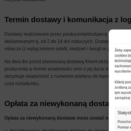
Termin dostawy i komunikacja z log
Dostawy realizowane przez producenta/dostawcę następują w
deklarowanym tj. od 2 do 14 dni roboczych. Dostawa następu
robocze (z wyłączeniem sobót, niedziel i świąt) w godz. 8-14.
Żeby zapew
cookies d
technolog
Na dwa dni przed planowaną dostawą Klient otrzymuje infor
zachowanie
producenta w formie wiadomości sms o jej dacie dostawy, a
wycofanie
otrzymuje wiadomość z numerem telefonu do kierowcy, z któ
Kliknij p
czas rozładunku.
zostaną z
tym wycofa
zarządzaj
Opłata za niewykonaną dostawę
Statys
Opłata za niewykonaną dostawę może zostać naliczona 
Przechow
Pomiar e
Niezgłoszenia utrudnionego dostępu do miejsca rozładunk