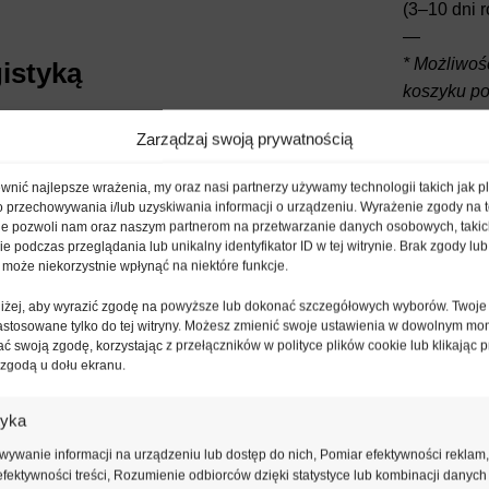
(3–10 dni 
—
* Możliwoś
istyką
koszyku p
—
 terminie przez niego
Zarządzaj swoją prywatnością
Minimalne
je wyłącznie w dni
Maksimum 
nić najlepsze wrażenia, my oraz nasi partnerzy używamy technologii takich jak pl
—
o przechowywania i/lub uzyskiwania informacji o urządzeniu. Wyrażenie zgody na 
Marki Izol
ie pozwoli nam oraz naszym partnerom na przetwarzanie danych osobowych, takic
mację bezpośrednio od
 podczas przeglądania lub unikalny identyfikator ID w tej witrynie. Brak zgody lub 
osiągnięci
 dzień przed doręczeniem
 może niekorzystnie wpłynąć na niektóre funkcje.
rym ustala szczegółowy
oniżej, aby wyrazić zgodę na powyższe lub dokonać szczegółowych wyborów. Twoje
Darmowa d
astosowane tylko do tej witryny. Możesz zmienić swoje ustawienia w dowolnym mo
ć swoją zgodę, korzystając z przełączników w polityce plików cookie lub klikając p
(2-10 dni 
 zgodą u dołu ekranu.
dopłata z
transport
tyka
pocztoweg
w przypadku:
ywanie informacji na urządzeniu lub dostęp do nich, Pomiar efektywności reklam,
fektywności treści, Rozumienie odbiorców dzięki statystyce lub kombinacji danych
Dostawa s
u, co skutkuje