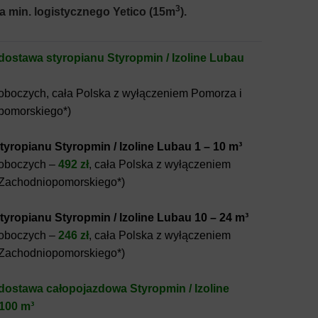
3
a min. logistycznego Yetico (15m
).
ostawa styropianu Styropmin / Izoline Lubau
roboczych, cała Polska z wyłączeniem Pomorza i
pomorskiego*)
yropianu Styropmin / Izoline Lubau 1 – 10 m³
roboczych –
492 zł
, cała Polska z wyłączeniem
 Zachodniopomorskiego*)
yropianu Styropmin / Izoline Lubau 10 – 24 m³
roboczych –
246 zł
, cała Polska z wyłączeniem
 Zachodniopomorskiego*)
ostawa całopojazdowa Styropmin / Izoline
100 m³