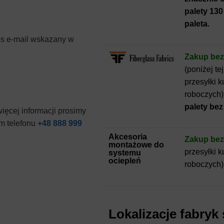
palety 130 
paleta.
es e-mail wskazany w
Zakup bez
(poniżej t
przesyłki k
roboczych)
palety be
ięcej informacji prosimy
m telefonu
+48 888 999
Akcesoria
Zakup be
montażowe do
przesyłki k
systemu
ociepleń
roboczych)
Lokalizacje fabryk