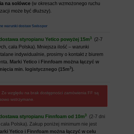
a na solówce
(w okresach wzmożonego ruchu
izacji może być dłuższy).
ne warunki dostaw Swisspor
3
ostawa styropianu Yetico powyżej 15m
(2-7
ch, cała Polska). Mniejsza ilość – warunki
talane indywidualnie, prosimy o kontakt z biurem
enta.
Marki Yetico i Finnfoam można łączyć w
3
nięcia min. logistycznego (15m
).
 Ze względu na brak dostępności zamówienia FF są
sowo wstrzymane.
3
ostawa styropianu Finnfoam od 10m
(2-7 dni
 cała Polska). Zakup poniżej minimum nie jest
arki Yetico i Finnfoam można łączyć w celu