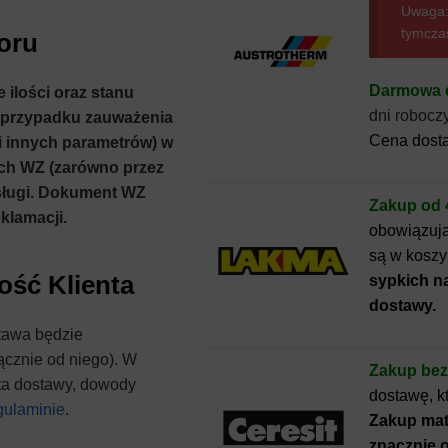
Uwaga:
tymcza
oru
Darmowa d
 ilości oraz stanu
dni robocz
 przypadku zauważenia
Cena dost
 i innych parametrów) w
ach WZ (zarówno przez
bsługi. Dokument WZ
Zakup od 
klamacji.
obowiązują
są w koszy
ość Klienta
sypkich na
dostawy.
stawa będzie
cznie od niego). W
Zakup be
ta dostawy, dowody
dostawę, k
ulaminie
.
Zakup mate
znacznie o