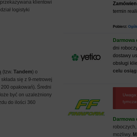
 przekazywana klientowi
Zamówieni
ział logistyki
termin real
Pobierz:
Ogól
Darmowa d
dni roboczy
dostawy us
obsługi kli
celu osiąg
 (tzw.
Tandem
) o
składa się z 9-metrowej
k. 200 opakowań).
Średni
Może być on uzależniony
Uwaga:
tymcza
du do ilości 360
Darmowa d
roboczych,
możliwy.
M