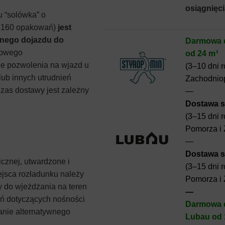
osiągnięci
 “solówka” o
k. 160 opakowań)
jest
nego dojazdu do
Darmowa d
żowego
od 24 m³
ie pozwolenia na wjazd u
(3–10 dni 
lub innych utrudnień
Zachodnio
zas dostawy jest zależny
—
Dostawa st
(3–15 dni 
Pomorza i
—
Dostawa st
cznej, utwardzone i
(3–15 dni 
ejsca rozładunku należy
Pomorza i
y do wjeżdżania na teren
—
eń dotyczących nośności
Darmowa d
anie alternatywnego
Lubau od 