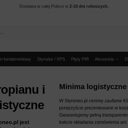
Dostawa w całej Polsce w
2-10 dni roboczych.
an fundamentowy
Styrodur / XPS
Płyty PIR
Akcesoria
D
Minima logistyczne 
opianu i
istyczne
W Styroneo.pl cenimy zaufanie Kl
przejrzyście prezentowane w kos
Gwarantujemy pełną transparentn
neo.pl jest
trakcie składania zamówienia ani 