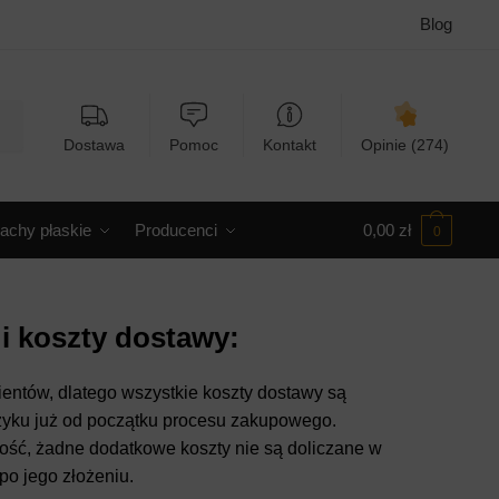
Blog
Dostawa
Pomoc
Kontakt
Opinie (274)
achy płaskie
Producenci
0,00
zł
0
i koszty dostawy:
ientów, dlatego wszystkie koszty dostawy są
zyku już od początku procesu zakupowego.
ość, żadne dodatkowe koszty nie są doliczane w
po jego złożeniu.