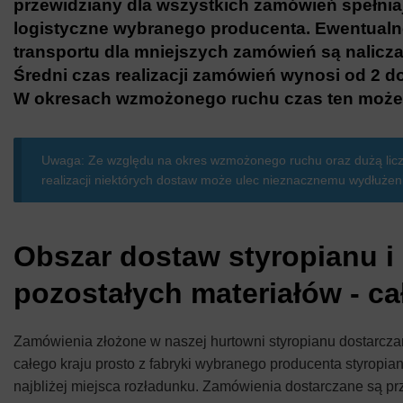
przewidziany dla wszystkich zamówień spełni
logistyczne wybranego producenta. Ewentualn
transportu dla mniejszych zamówień są nalicz
Średni czas realizacji zamówień wynosi od 2 d
W okresach wzmożonego ruchu czas ten może 
Uwaga: Ze względu na okres wzmożonego ruchu oraz dużą lic
realizacji niektórych dostaw może ulec nieznacznemu wydłużen
Obszar dostaw styropianu i
pozostałych materiałów - ca
Zamówienia złożone w naszej hurtowni styropianu dostarczan
całego kraju prosto z fabryki wybranego producenta styropia
najbliżej miejsca rozładunku. Zamówienia dostarczane są pr