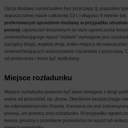
Opcja dostawy samochodem bez przyczepy, tj. pojazdem typu
dopuszczalnej masie całkowitej 12 t. i długości 9 metrów (o
preferowanym sposobem dostawy w przypadku utrudnio
posesji
, ograniczeń tonażowych (w razie ograniczenia tona
uniemożliwiającego wjazd “solówki” wymagane jest uzyskan
zarządcy drogi), wąskiej drogi, braku miejsca do nawracania 
uniemożliwiających wykorzystanie ciężarówki z przyczepą. C
od producenta i może być wydłużony.
Miejsce rozładunku
Miejsce rozładunku powinno być łatwo dostępne z drogi publi
wolne od przeszkód, np. drzew. Określenie bezpiecznego mi
do odpowiedzialności Klienta. Kierowca nie jest zobowiązan
posesji, ani pomocy przy rozładunku. W przypadku ogranicz
terenu, prosimy o przesłanie pozwolenia na wjazd lub wskaz
miejsca rozładunku.