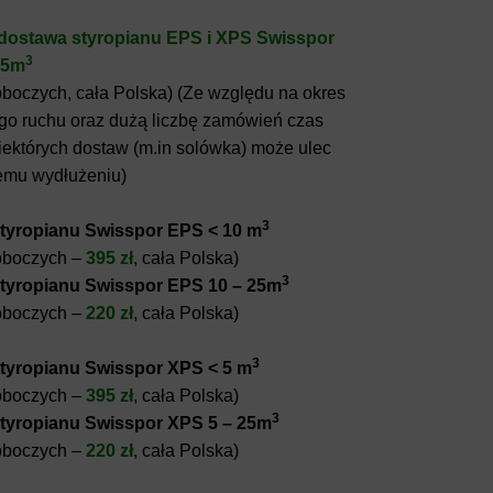
ostawa styropianu EPS i XPS Swisspor
3
25m
roboczych, cała Polska) (Ze względu na okres
o ruchu oraz dużą liczbę zamówień czas
 niektórych dostaw (m.in solówka) może ulec
emu wydłużeniu)
3
tyropianu Swisspor EPS < 10 m
roboczych –
395 zł
, cała Polska)
3
tyropianu Swisspor EPS 10 – 25m
roboczych –
220 zł
, cała Polska)
3
tyropianu Swisspor XPS < 5 m
roboczych –
395 zł
, cała Polska)
3
tyropianu Swisspor XPS 5 – 25m
roboczych –
220 zł
, cała Polska)