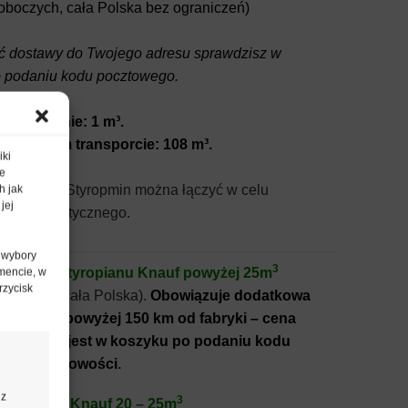
roboczych, cała Polska bez ograniczeń)
ć dostawy do Twojego adresu sprawdzisz w
o podaniu kodu pocztowego.
 zamówienie: 1 m³.
w jednym transporcie: 108 m³.
iki
te
ine Lubau i Styropmin można łączyć w celu
h jak
jej
a min. logistycznego.
 wybory
3
ostawa styropianu Knauf powyżej 25m
mencie, w
rzycisk
roboczych, cała Polska).
Obowiązuje dodatkowa
a dostawy powyżej 150 km od fabryki – cena
u ustalana jest w koszyku po podaniu kodu
o i miejscowości
.
 z
3
tyropianu Knauf 20 – 25m