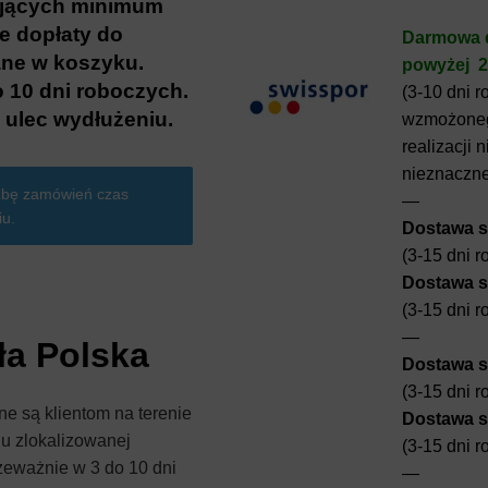
ających minimum
e dopłaty do
Darmowa d
ane w koszyku.
powyżej 
o 10 dni roboczych.
(3-10 dni 
ulec wydłużeniu.
wzmożoneg
realizacji
nieznaczn
zbę zamówień czas
—
iu.
Dostawa s
(3-15 dni 
Dostawa s
(3-15 dni 
—
ła Polska
Dostawa s
(3-15 dni 
e są klientom na terenie
Dostawa s
nu zlokalizowanej
(3-15 dni 
zeważnie w 3 do 10 dni
—