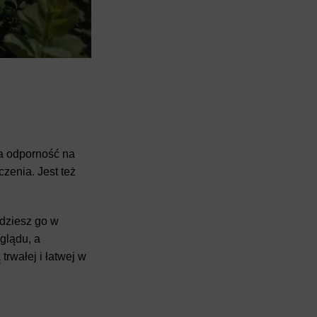
ka odporność na
zenia. Jest też
jdziesz go w
glądu, a
trwałej i łatwej w