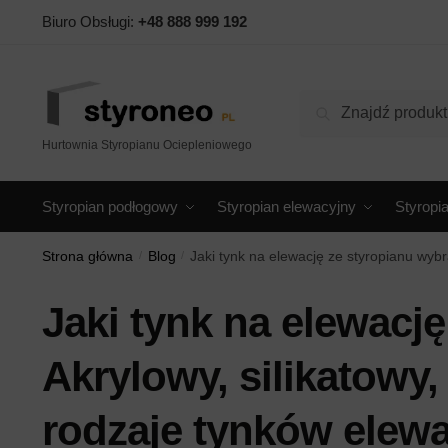
Skip
Skip
Biuro Obsługi:
+48 888 999 192
to
to
navigation
content
Szukaj:
Szukaj
Hurtownia Styropianu Ociepleniowego
Styropian podłogowy
Styropian elewacyjny
Styropi
Strona główna
/
Blog
/
Jaki tynk na elewację ze styropianu wybr
Jaki tynk na elewacj
Akrylowy, silikatowy,
rodzaje tynków elew