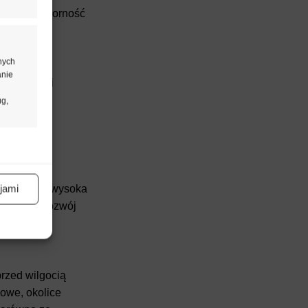
alność i odporność
nych
anie
ny wygląd i
ug,
aktywne
ąkliwość), wysoka
jami
nie UV i rozwój
aktywne
przed wilgocią
owe, okolice