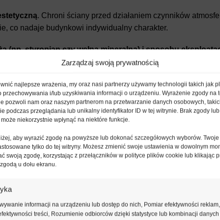
estetyczną
. Chroni ściany przed działaniem czynników atmosfe
ie, co nadaje budynkowi indywidualny charakter.
 (np. styropian czy wełna mineralna) i sposobu eksploatacj
ewacja była zarówno piękna, jak i trwała na lata.
Zarządzaj swoją prywatnością
nić najlepsze wrażenia, my oraz nasi partnerzy używamy technologii takich jak pl
elewacyjnych cienkowarstwowy
o przechowywania i/lub uzyskiwania informacji o urządzeniu. Wyrażenie zgody na 
ie pozwoli nam oraz naszym partnerom na przetwarzanie danych osobowych, takic
 podczas przeglądania lub unikalny identyfikator ID w tej witrynie. Brak zgody lub 
lewację ze styropianu?
 może niekorzystnie wpłynąć na niektóre funkcje.
oniżej, aby wyrazić zgodę na powyższe lub dokonać szczegółowych wyborów. Twoje
i i zastosowaniem. Istnieje kilka rodzajów tynków zewnętrzny
astosowane tylko do tej witryny. Możesz zmienić swoje ustawienia w dowolnym mo
ć swoją zgodę, korzystając z przełączników w polityce plików cookie lub klikając p
 zgodą u dołu ekranu.
rudzenia i wilgoć, paroprzepuszczalny i elastyczny. Idealny do 
tyka
mechaniczne. Najlepiej sprawdza się na styropianie.
ywanie informacji na urządzeniu lub dostęp do nich, Pomiar efektywności reklam,
fektywności treści, Rozumienie odbiorców dzięki statystyce lub kombinacji danych
eśń i rozwój grzybów, polecany na wełnę mineralną.