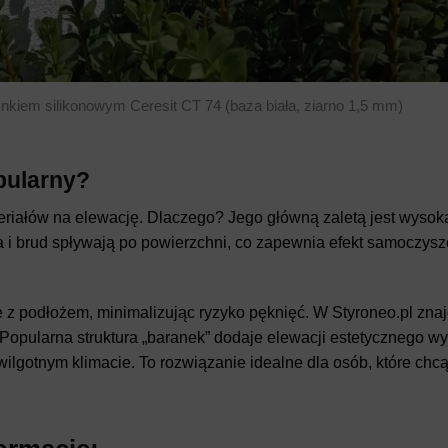
nkiem silikonowym Ceresit CT 74 (baza biała, ziarno 1,5 mm)
pularny?
teriałów na elewację. Dlaczego? Jego główną zaletą jest wyso
 brud spływają po powierzchni, co zapewnia efekt samoczyszc
je z podłożem, minimalizując ryzyko pęknięć. W Styroneo.pl zna
opularna struktura „baranek” dodaje elewacji estetycznego wy
lgotnym klimacie. To rozwiązanie idealne dla osób, które chcą 