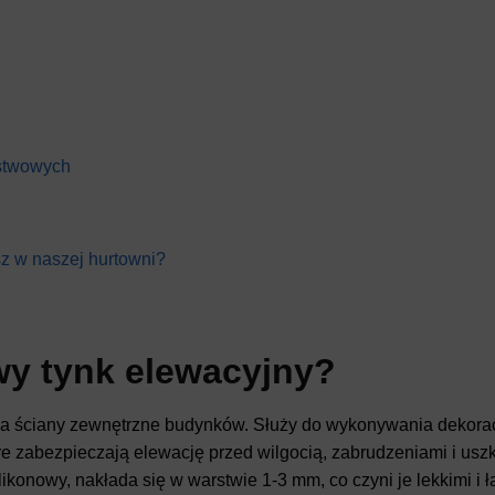
stwowych
sz w naszej hurtowni?
y tynk elewacyjny?
na ściany zewnętrzne budynków. Służy do wykonywania dekorac
e zabezpieczają elewację przed wilgocią, zabrudzeniami i us
konowy, nakłada się w warstwie 1-3 mm, co czyni je lekkimi i ła