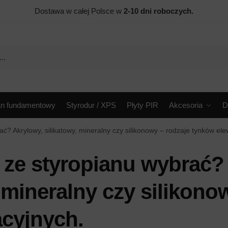
Dostawa w całej Polsce w
2-10 dni roboczych.
an fundamentowy
Styrodur / XPS
Płyty PIR
Akcesoria
D
ać? Akrylowy, silikatowy, mineralny czy silikonowy – rodzaje tynków el
ę ze styropianu wybrać?
 mineralny czy silikono
acyjnych.