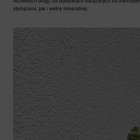
ruchliwych dróg), na budynkach narażonych na intensyw
styropianu, jak i wełny mineralnej.