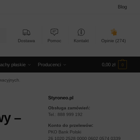
Blog
Dostawa
Pomoc
Kontakt
Opinie (274)
achy płaskie
Producenci
0,00
zł
0
ewacyjnych.
Styroneo.pl
Obsługa zamówień:
wy –
Tel.: 888 999 192
Konto do przelewów:
PKO Bank Polski
26 1020 2528 0000 0602 0574 0339