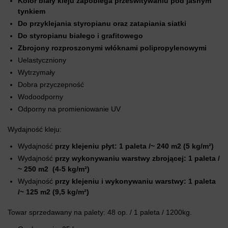
Kolor biały kleju zapobiega prześwitywaniu pod jasnym
tynkiem
Do przyklejania styropianu oraz zatapiania siatki
Do styropianu białego i grafitowego
Zbrojony rozproszonymi włóknami polipropylenowymi
Uelastyczniony
Wytrzymały
Dobra przyczepność
Wodoodporny
Odporny na promieniowanie UV
Wydajność kleju:
Wydajność
przy klejeniu płyt: 1 paleta /~ 240 m2 (5 kg/m²)
Wydajność
przy wykonywaniu warstwy zbrojącej: 1 paleta /
~ 250 m2 (4-5 kg/m²)
Wydajność
przy klejeniu i wykonywaniu warstwy: 1 paleta
/~ 125 m2 (9,5 kg/m²)
Towar sprzedawany na palety: 48 op. / 1 paleta / 1200kg.