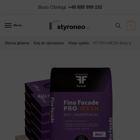
Skip
Skip
Biuro Obsługi:
+48 888 999 192
to
to
navigation
content
Menu
0
Strona główna
/
Klej do styropianu
/
Kleje sypkie
/
FF PRO-MESH Biały klej do styropianu i zatapiania siatki – Paleta 1200kg / 48 worków