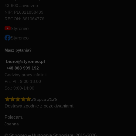
43-600 Jaworzno
NIP: PL6321858439
REGON: 361064776
Styroneo
Styroneo
Masz pytania?
biuro@styroneo.pl
+48 888 999 192
Godziny pracy infolinii:
Pn.-Pt.: 9:00-18:00
So.: 9:00-14:00
28 lipca 2026
Dostawa zgodnie z oczekiwaniami.
Polecam.
Joanna
© Styroneo – Hurtownia Styropianu 2019-2026