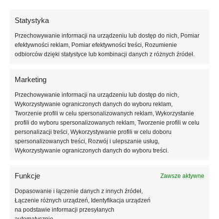
pod jasne tynki – zapobiega powstawaniu prześwitujących
48
przebarwień.
worków
Statystyka
Klej do styropianu biały PRO MESH –
Przechowywanie informacji na urządzeniu lub dostęp do nich, Pomiar
efektywności reklam, Pomiar efektywności treści, Rozumienie
zastosowanie
odbiorców dzięki statystyce lub kombinacji danych z różnych źródeł.
Wykonywanie trwałej warstwy zbrojącej:
Doskonały do
zatapiania siatki z włókna szklanego w systemach ociepleń
Marketing
ETICS na elewacjach.
Przechowywanie informacji na urządzeniu lub dostęp do nich,
Gwarancja czystego koloru:
Biała baza kleju skutecznie
Wykorzystywanie ograniczonych danych do wyboru reklam,
zapobiega powstawaniu ciemnych plam i prześwitów pod
Tworzenie profili w celu spersonalizowanych reklam, Wykorzystanie
jasnymi tynkami.
profili do wyboru spersonalizowanych reklam, Tworzenie profili w celu
personalizacji treści, Wykorzystywanie profili w celu doboru
Do każdego rodzaju styropianu:
Idealnie wiąże zarówno
spersonalizowanych treści, Rozwój i ulepszanie usług,
klasyczne białe, jak i wymagające płyty grafitowe.
Wykorzystywanie ograniczonych danych do wyboru treści.
Główne zalety białego kleju do
Funkcje
Zawsze aktywne
styropianu:
Dopasowanie i łączenie danych z innych źródeł,
Łączenie różnych urządzeń, Identyfikacja urządzeń
Bezpieczny pod jasne kolory:
Jasna barwa zaprawy
na podstawie informacji przesyłanych
sprawia, że podłoże staje się niewidoczne pod jasnymi tynkami
automatycznie.