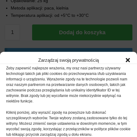
Opakowanie: 25 kg
Metoda aplikacji: paca, kielnia
Temperatura aplikacji: od +5°C to +30°C
ilość
Dodaj do koszyka
FF
PRO-
MESH
Dodaj produkty do koszyka, gdzie system automatycznie
Biały
Zarządzaj swoją prywatnością
obliczy całkowity koszt dostawy dla Twojego zamówienia.
klej
Żeby zapewnić najlepsze wrażenia, my oraz nasi partnerzy używamy
do
technologii takich jak pliki cookies do przechowywania i/lub uzyskiwania
styropianu
informacji o urządzeniu. Wyrażenie zgody na te technologie pozwoli nam
oraz naszym partnerom na przetwarzanie danych osobowych, takich jak
i
Galeria
Opis
zachowanie podczas przeglądania lub unikalny identyfikator ID w tej
zatapiania
witrynie. Brak zgody lub jej wycofanie może niekorzystnie wpłynąć na
siatki
niektóre funkcje.
-
Paleta białego kleju do styropianu FF Pro-Mesh – Specjalistyczny
Kliknij poniżej, aby wyrazić zgodę na powyższe lub dokonać
Paleta
biały klej wzmocniony włóknami polipropylenowymi do
szczegółowych wyborów. Twoje wybory zostaną zastosowane tylko do tej
1200kg
przyklejania płyt styropianowych i mocowania warstwy zbrojnej
witryny. Możesz zmienić swoje ustawienia w dowolnym momencie, w tym
wycofać swoją zgodę, korzystając z przełączników w polityce plików cookie
/
ocieplenia w montażu systemów izolacji termicznej ETICS. Idealny
lub klikając przycisk zarządzaj zgodą u dołu ekranu.