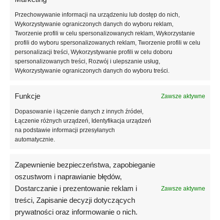
mozaikowe. Gruntem kwarcowym CT 16 można pokrywać
Przechowywanie informacji na urządzeniu lub dostęp do nich,
powierzchnie płyt wiórowych, gipsowo-kartonowych, lamperii,
Wykorzystywanie ograniczonych danych do wyboru reklam,
tynków gipsowych, wszelkich betonów i mocnych powłok
Tworzenie profili w celu spersonalizowanych reklam, Wykorzystanie
malarskich. Zagruntowanie podłoża gruntem kwarcowym CT 16
profili do wyboru spersonalizowanych reklam, Tworzenie profili w celu
zdecydowanie zmniejsza jego nasiąkliwość. Zapobiega to zbyt
personalizacji treści, Wykorzystywanie profili w celu doboru
spersonalizowanych treści, Rozwój i ulepszanie usług,
szybkiemu przesychaniu nakładanych potem materiałów,
Wykorzystywanie ograniczonych danych do wyboru treści.
pozwalając wydłużyć czas otwarty nawet o 3 minuty przy
temperaturze ok. 25°C. Zawarte w CT 16 drobne kruszywo czyni
gruntowane powierzchnie szorstkimi i odpornymi na zarysowanie.
Funkcje
Zawsze aktywne
Rozwija powierzchnię, przez co zwiększa przyczepność tynków,
Dopasowanie i łączenie danych z innych źródeł,
szpachlówek i farb. Szybkoschnący – czas schnięcia tylko 3
Łączenie różnych urządzeń, Identyfikacja urządzeń
godziny.
na podstawie informacji przesyłanych
automatycznie.
Materiał ma dużą siłę krycia i skutecznie ujednolica podłoże.
Zapobiega powstawaniu plam na kolorowych tynkach akrylowych,
Zapewnienie bezpieczeństwa, zapobieganie
mineralnych, silikatowo-silikonowych, silikonowych i
oszustwom i naprawianie błędów,
elastomerowych. Grunt kwarcowy CT 16 może stanowić również
Dostarczanie i prezentowanie reklam i
Zawsze aktywne
warstwę ochronną, gdy niemożliwe jest kontynuowanie prac ze
treści, Zapisanie decyzji dotyczących
względu na okres zimowy. Wznawiając prace po okresie dłuższym
prywatności oraz informowanie o nich.
niż pół roku, zaleca się ponowienie aplikacji. Do