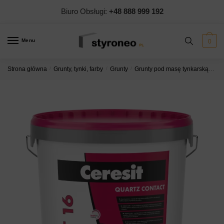
Skip
Skip
Biuro Obsługi:
+48 888 999 192
to
to
navigation
content
Menu
0
Strona główna
/
Grunty, tynki, farby
/
Grunty
/
Grunty pod masę tynkarską
Gru