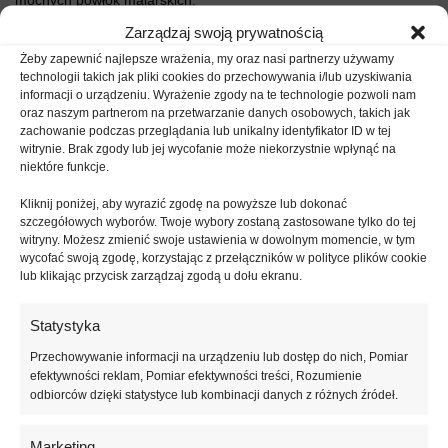
Zarządzaj swoją prywatnością
Właściwości
Żeby zapewnić najlepsze wrażenia, my oraz nasi partnerzy używamy
technologii takich jak pliki cookies do przechowywania i/lub uzyskiwania
informacji o urządzeniu. Wyrażenie zgody na te technologie pozwoli nam
Wodoodporny, redukuje chłonnośc podłoża
oraz naszym partnerom na przetwarzanie danych osobowych, takich jak
Paroprzepuszczalny, szybkoschnący
zachowanie podczas przeglądania lub unikalny identyfikator ID w tej
witrynie. Brak zgody lub jej wycofanie może niekorzystnie wpłynąć na
Zwiększa przyczepność do podłoża
niektóre funkcje.
Zawiera kruszywo
Ułatwia nakładanie tynków cienkowarstwowych
Kliknij poniżej, aby wyrazić zgodę na powyższe lub dokonać
szczegółowych wyborów. Twoje wybory zostaną zastosowane tylko do tej
Wysoka siła krycia
witryny. Możesz zmienić swoje ustawienia w dowolnym momencie, w tym
wycofać swoją zgodę, korzystając z przełączników w polityce plików cookie
Grunt kwarcowy pod tynk Ceresit CT
lub klikając przycisk zarządzaj zgodą u dołu ekranu.
16 – zastosowanie
Statystyka
Grunt kwarcowy CT 16 ułatwia nakładanie cienkowarstwowych
Przechowywanie informacji na urządzeniu lub dostęp do nich, Pomiar
tynków oraz „przecierek” stosowanych na zewnątrz i wewnątrz
efektywności reklam, Pomiar efektywności treści, Rozumienie
odbiorców dzięki statystyce lub kombinacji danych z różnych źródeł.
budynków. Jest zalecany do gruntowania warstwy zbrojonej siatką
przy ocieplaniu budynków metodą lekką-mokrą oraz do
tradycyjnych tynków. Grunt jest również polecany też pod tynki
Marketing