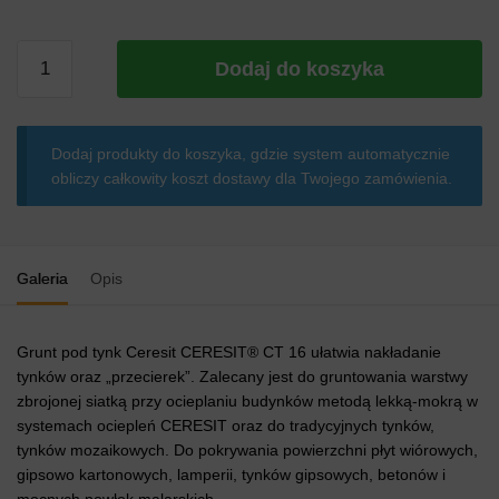
ilość
Dodaj do koszyka
Grunt
kwarcowy
pod
Dodaj produkty do koszyka, gdzie system automatycznie
tynk
obliczy całkowity koszt dostawy dla Twojego zamówienia.
Ceresit
CT
16
15kg
Galeria
Opis
Grunt pod tynk Ceresit CERESIT® CT 16 ułatwia nakładanie
tynków oraz „przecierek”. Zalecany jest do gruntowania warstwy
zbrojonej siatką przy ocieplaniu budynków metodą lekką-mokrą w
systemach ociepleń CERESIT oraz do tradycyjnych tynków,
tynków mozaikowych. Do pokrywania powierzchni płyt wiórowych,
gipsowo kartonowych, lamperii, tynków gipsowych, betonów i
mocnych powłok malarskich.