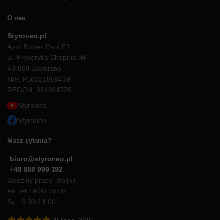
O nas
Styroneo.pl
Azot Biznes Park F1
ul. Fryderyka Chopina 94
43-600 Jaworzno
NIP: PL6321858439
REGON: 361064776
Styroneo
Styroneo
Masz pytania?
biuro@styroneo.pl
+48 888 999 192
Godziny pracy infolinii:
Pn.-Pt.: 9:00-18:00
So.: 9:00-14:00
28 lipca 2026