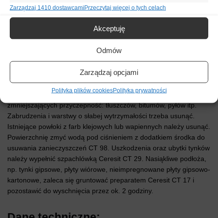
powierzchniowego wzmacniania nasiąkliwych podłoży należy
Zarządzaj 1410 dostawcami
Przeczytaj więcej o tych celach
stosować preparat Ceresit CT 17. Można stosować CT 16 w
budownictwie ekologicznym i energooszczędnym oraz w
Akceptuję
budynkach pasywnych.
Odmów
Przygotowanie podłoża:
Zarządzaj opcjami
Podłoża, które mają być pokryte gruntem kwarcowym Ceresit CT
Polityka plików cookies
Polityka prywatności
16, muszą być równe, zwarte, suche i wolne od substancji
zmniejszających przyczepność: tłuszczów, bitumów, pyłów itp.
Zabrudzenia i warstwy o słabej wytrzymałości trzeba usunąć.
Istniejące powłoki z farb klejowych lub wapiennych należy usunąć.
Powierzchnię zmyć wodą pod ciśnieniem z dodatkiem środka do
usuwania zanieczyszczeń CT 98. Uszkodzenia oraz ubytki tynków
należy wypełnić szpachlówką Ceresit CT 29. Nasiąkliwe podłoża,
np. tynki gipsowe, płyty wiórowe, nieimpregnowane płyty gipsowo-
kartonowe, zaleca się gruntować preparatem Ceresit CT 17 i
pozostawić do wyschnięcia przez ok. 2 godziny.
Dane techniczne: