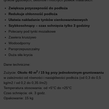
tynków gipsowych, betonów i mocnych powłok malarskich.
Zwiększa przyczepność do podłoża
Redukuje chłonność podłoża
Ułatwia nakładanie tynków cienkowarstwowych
Szybkoschnący – czas schnięcia tylko 3 godziny
Polecany pod tynki mozaikowe
Zawiera kruszywo
Wodoodporny
Paroprzepuszczalny
Duża siła krycia
Dane techniczne:
2
Zużycie:
Około 40 m
/ 15 kg przy jednokrotnym gruntowaniu
w zależności od równości i nasiąkliwości podłoża (od 0,3 do 0,5
kg/m2 / od 0,2 do 0,35 l/m2)
Temperatura stosowania: od +5°C do +25°C
Czas schnięcia: ok. 3 godz.
Opakowanie: 15 kg