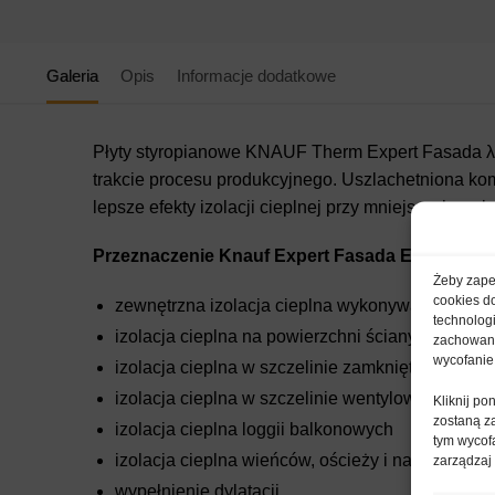
Galeria
Opis
Informacje dodatkowe
Płyty styropianowe KNAUF Therm Expert Fasada λ
trakcie procesu produkcyjnego. Uszlachetniona kom
lepsze efekty izolacji cieplnej przy mniejszych gru
Przeznaczenie Knauf Expert Fasada EPS λ 31:
Żeby zapew
cookies d
zewnętrzna izolacja cieplna wykonywana metodą 
technolog
izolacja cieplna na powierzchni ściany szkieleto
zachowanie
wycofanie
izolacja cieplna w szczelinie zamkniętej ściany 
izolacja cieplna w szczelinie wentylowanej ścia
Kliknij p
zostaną z
izolacja cieplna loggii balkonowych
tym wycofa
izolacja cieplna wieńców, ościeży i nadproży ok
zarządzaj
wypełnienie dylatacji