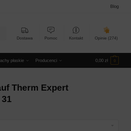
Blog
Dostawa
Pomoc
Kontakt
Opinie (274)
achy płaskie
Producenci
0,00
zł
0
auf Therm Expert
 31