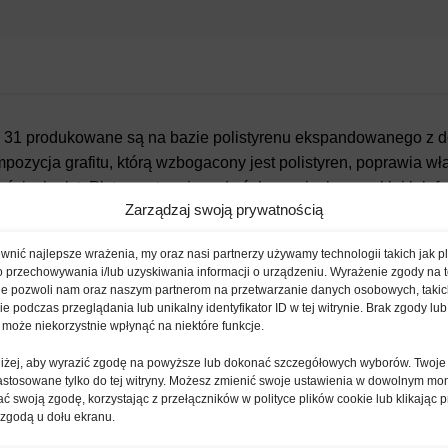
 31 produkowane są na bazie polistyrenu ekspandowanego z 
pozycja grafitu, którą wzbogacony jest polistyren, poprawia wł
bościach płyt. Płyty występują w dwóch wersjach – zwykłej lub f
Zarządzaj swoją prywatnością
nić najlepsze wrażenia, my oraz nasi partnerzy używamy technologii takich jak pl
o przechowywania i/lub uzyskiwania informacji o urządzeniu. Wyrażenie zgody na 
„lekką mokrą” (BSO) i „lekką suchą”
ie pozwoli nam oraz naszym partnerom na przetwarzanie danych osobowych, takic
wej
 podczas przeglądania lub unikalny identyfikator ID w tej witrynie. Brak zgody lub 
 może niekorzystnie wpłynąć na niektóre funkcje.
trójwarstwowej
ny trójwarstwowej
oniżej, aby wyrazić zgodę na powyższe lub dokonać szczegółowych wyborów. Twoje
astosowane tylko do tej witryny. Możesz zmienić swoje ustawienia w dowolnym mo
ć swoją zgodę, korzystając z przełączników w polityce plików cookie lub klikając p
iennych
 zgodą u dołu ekranu.