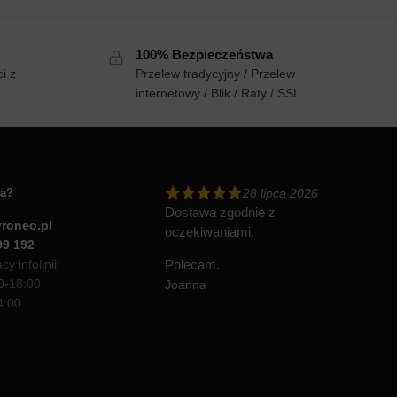
100% Bezpieczeństwa
i z
Przelew tradycyjny / Przelew
internetowy / Blik / Raty / SSL
ia?
28 lipca 2026
Dostawa zgodnie z
roneo.pl
oczekiwaniami.
99 192
y infolinii:
Polecam.
00-18:00
Joanna
4:00