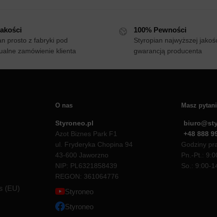
akości
100% Pewności
an prosto z fabryki pod
Styropian najwyższej jakośc
ualne zamówienie klienta
gwarancją producenta
O nas
Masz pytan
Styroneo.pl
biuro@sty
Azot Biznes Park F1
+48 888 9
ul. Fryderyka Chopina 94
Godziny prac
43-600 Jaworzno
Pn.-Pt.: 9:
NIP: PL6321858439
So.: 9:00-1
REGON: 361064776
es (EU)
Styroneo
Styroneo