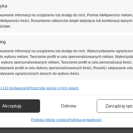
tyka
ywanie informacji na urządzeniu lub dostęp do nich, Pomiar efektywności reklam,
fektywności treści, Rozumienie odbiorców dzięki statystyce lub kombinacji danych
źródeł.
0,031 [W/(m.K)]
ing
wywanie informacji na urządzeniu lub dostęp do nich, Wykorzystywanie ograniczo
o wyboru reklam, Tworzenie profili w celu spersonalizowanych reklam, Wykorzyst
do wyboru spersonalizowanych reklam, Tworzenie profili w celu personalizacji treści,
tywanie profili w celu doboru spersonalizowanych treści, Rozwój i ulepszanie usł
stywanie ograniczonych danych do wyboru treści.
-DS(N)2-DS(70,-)2-TR100
 1410 dostawcami
Przeczytaj więcej o tych celach
e
Zawsze 
nie i łączenie danych z innych źródeł, Łączenie różnych urządzeń,
kacja urządzeń na podstawie informacji przesyłanych automatycznie.
Akceptuję
Odmów
Zarządzaj opc
ienie bezpieczeństwa, zapobieganie oszustwom i
Polityka plików cookies
Polityka prywatności
ianie błędów, Dostarczanie i prezentowanie reklam i treści,
Zawsze 