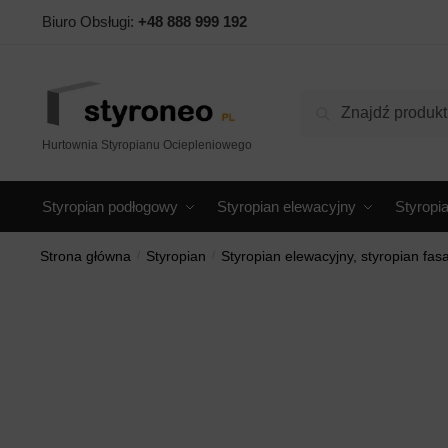
Skip
Skip
Biuro Obsługi:
+48 888 999 192
to
to
navigation
content
Szukaj:
Szukaj
Hurtownia Styropianu Ociepleniowego
Styropian podłogowy
Styropian elewacyjny
Styropi
Strona główna
/
Styropian
/
Styropian elewacyjny, styropian fa