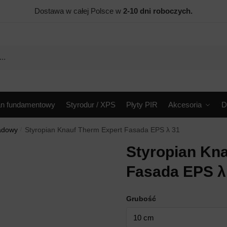
Dostawa w całej Polsce w
2-10 dni roboczych.
an fundamentowy
Styrodur / XPS
Płyty PIR
Akcesoria
D
sadowy
/
Styropian Knauf Therm Expert Fasada EPS λ 31
Styropian Kn
Fasada EPS λ
Grubość