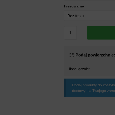
Frezowanie
ilość
Styropian
Knauf
Therm
Expert
Podaj powierzchnię
Fasada
EPS
Ilość łącznie:
λ
31
Dodaj produkty do koszyka
dostawy dla Twojego zamó