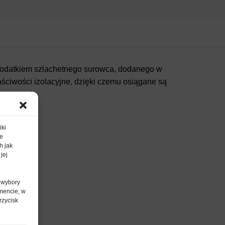
dodatkiem szlachetnego surowca, dodanego w
aściwości izolacyjne, dzięki czemu osiągane są
rezowanej.
iki
te
h jak
jej
 wybory
mencie, w
rzycisk