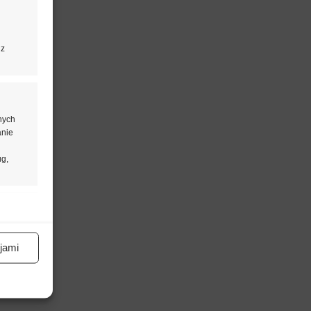
 z
nych
anie
ug,
aktywne
jami
aktywne