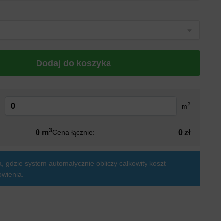
Dodaj do koszyka
2
:
m
3
0 m
0 zł
Cena łącznie:
, gdzie system automatycznie obliczy całkowity koszt
wienia.