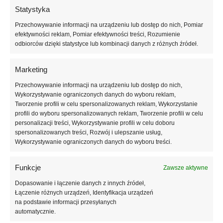
W modelach FIX-M zastosowano gwintowany, ocynkowany
Statystyka
oraz oblany tworzywem gwóźdź.
Przechowywanie informacji na urządzeniu lub dostęp do nich, Pomiar
Kołki są przystosowane do wykorzystania przy termorenowacji
efektywności reklam, Pomiar efektywności treści, Rozumienie
budynku.
odbiorców dzięki statystyce lub kombinacji danych z różnych źródeł.
Kołki umożliwiają montaż powierzchniowy a także zagłębiony z
użyciem Freza ZP-FS 67mm i Zaślepek Styropianowych.
Marketing
Przechowywanie informacji na urządzeniu lub dostęp do nich,
Aprobata techniczna:
Wykorzystywanie ograniczonych danych do wyboru reklam,
Tworzenie profili w celu spersonalizowanych reklam, Wykorzystanie
Europejska Ocena Techniczna ETA-23/0396
profili do wyboru spersonalizowanych reklam, Tworzenie profili w celu
personalizacji treści, Wykorzystywanie profili w celu doboru
spersonalizowanych treści, Rozwój i ulepszanie usług,
Z czego wytworzone są kołki do
Wykorzystywanie ograniczonych danych do wyboru treści.
styropianu:
Funkcje
Zawsze aktywne
Koszulka: Udaroodporny kopolimer PP
Dopasowanie i łączenie danych z innych źródeł,
Trzpień: Stalowy, ocynkowany galwanicznie z izolatorem
Łączenie różnych urządzeń, Identyfikacja urządzeń
tworzywowym
na podstawie informacji przesyłanych
Średnica koszulki: 10 mm
automatycznie.