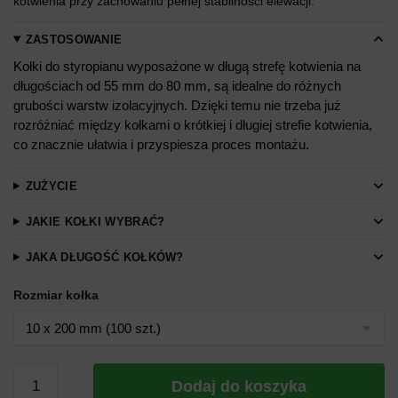
kotwienia przy zachowaniu pełnej stabilności elewacji.
ZASTOSOWANIE
Kołki do styropianu wyposażone w długą strefę kotwienia na
długościach od 55 mm do 80 mm, są idealne do różnych
grubości warstw izolacyjnych. Dzięki temu nie trzeba już
rozróżniać między kołkami o krótkiej i długiej strefie kotwienia,
co znacznie ułatwia i przyspiesza proces montażu.
ZUŻYCIE
JAKIE KOŁKI WYBRAĆ?
JAKA DŁUGOŚĆ KOŁKÓW?
Rozmiar kołka
ilość
Dodaj do koszyka
Kołki