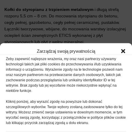
Kołki do styropianu z trzpieniem metalowym
i długą strefą
rozporu 5,5 cm – 8 cm. Do mocowania styropianu do betonu,
cegły pełnej, gazobetonu, cegły pełnej ceramicznej, pustaków.
Łączniki tworzywowe, wbijane, do mocowania warstwy izolacyjnej
ociepleń ścian zewnętrznych ETICS wykonanej z płyt
styropianowych lub płyt z wełny mineralnej.
Zarządzaj swoją prywatnością
Korzyści i cechy metalowych kołków
Żeby zapewnić najlepsze wrażenia, my oraz nasi partnerzy używamy
technologii takich jak pliki cookies do przechowywania i/lub uzyskiwania
do styropianu
:
informacji o urządzeniu. Wyrażenie zgody na te technologie pozwoli nam
oraz naszym partnerom na przetwarzanie danych osobowych, takich jak
Jakość potwierdzona europejską oceną techniczną.
zachowanie podczas przeglądania lub unikalny identyfikator ID w tej
witrynie. Brak zgody lub jej wycofanie może niekorzystnie wpłynąć na
Zaawansowane kołki do styropianu wyposażone są w
niektóre funkcje.
metalowy trzpień oblanym tworzywem sztucznym, co
zapobiega powstawaniu mostka termicznego czyniąc tym
Kliknij poniżej, aby wyrazić zgodę na powyższe lub dokonać
samym warstwę ocieplenia jeszcze bardziej szczelną
szczegółowych wyborów. Twoje wybory zostaną zastosowane tylko do tej
witryny. Możesz zmienić swoje ustawienia w dowolnym momencie, w tym
Dyble o długiej strefie kotwienia: 55 mm i 80 mm pozwalają na
wycofać swoją zgodę, korzystając z przełączników w polityce plików cookie
różne ich zagłębienie a także skuteczne zakotwienie w
lub klikając przycisk zarządzaj zgodą u dołu ekranu.
przegrodach wykonanych z szerokiej gamy materiałów