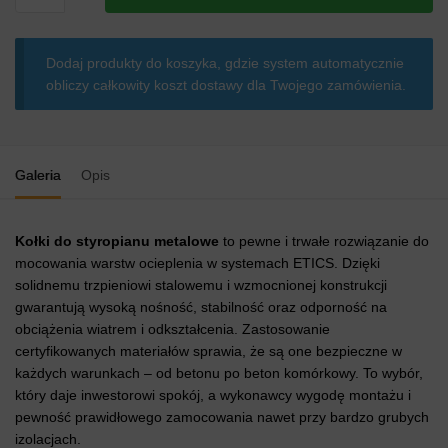
do
styropianu
Dodaj produkty do koszyka, gdzie system automatycznie
z
obliczy całkowity koszt dostawy dla Twojego zamówienia.
trzpieniem
metalowym
izolowanym
KP
Galeria
Opis
ŁIMN
Kołki do styropianu metalowe
to pewne i trwałe rozwiązanie do
mocowania warstw ocieplenia w systemach ETICS. Dzięki
solidnemu trzpieniowi stalowemu i wzmocnionej konstrukcji
gwarantują wysoką nośność, stabilność oraz odporność na
obciążenia wiatrem i odkształcenia. Zastosowanie
certyfikowanych materiałów sprawia, że są one bezpieczne w
każdych warunkach – od betonu po beton komórkowy. To wybór,
który daje inwestorowi spokój, a wykonawcy wygodę montażu i
pewność prawidłowego zamocowania nawet przy bardzo grubych
izolacjach.