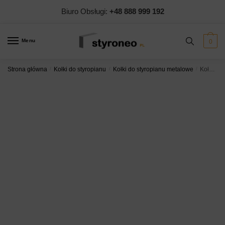
Skip
Skip
Biuro Obsługi:
+48 888 999 192
to
to
navigation
content
Menu
0
Strona główna
/
Kołki do styropianu
/
Kołki do styropianu metalowe
/
Kołki do styropianu z trzpieniem metalowym izolowanym KP ŁIMN