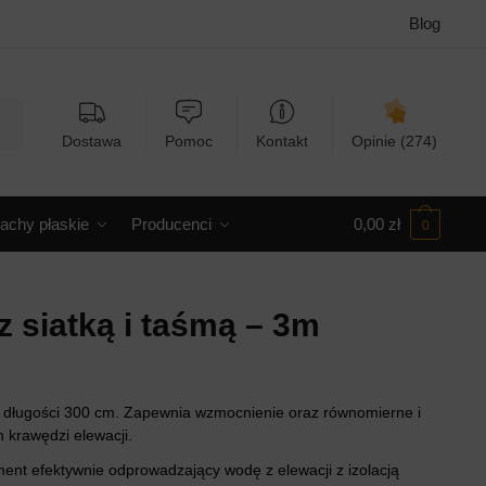
Blog
Dostawa
Pomoc
Kontakt
Opinie (274)
achy płaskie
Producenci
0,00
zł
0
 siatką i taśmą – 3m
o długości 300 cm. Zapewnia wzmocnienie oraz równomierne i
 krawędzi elewacji.
ent efektywnie odprowadzający wodę z elewacji z izolacją