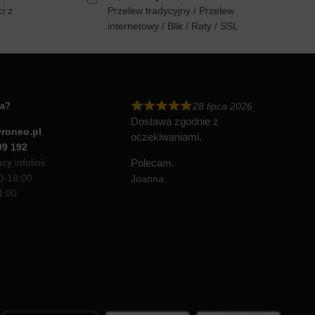
i z
Przelew tradycyjny / Przelew
internetowy / Blik / Raty / SSL
ia?
28 lipca 2026
Dostawa zgodnie z
roneo.pl
oczekiwaniami.
99 192
y infolinii:
Polecam.
00-18:00
Joanna
4:00