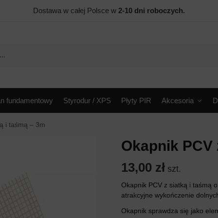
Dostawa w całej Polsce w
2-10 dni roboczych.
an fundamentowy
Styrodur / XPS
Płyty PIR
Akcesoria
D
ą i taśmą – 3m
Okapnik PCV z
13,00
zł
szt.
Okapnik PCV z siatką i taśmą 
atrakcyjne wykończenie dolnych
Okapnik sprawdza się jako elem