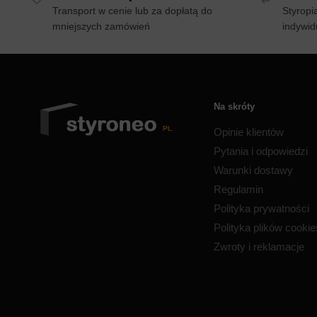
Transport w cenie lub za dopłatą do
Styropi
mniejszych zamówień
indywid
Na skróty
Opinie klientów
Pytania i odpowiedzi
Warunki dostawy
Regulamin
Polityka prywatności
Polityka plików cooki
Zwroty i reklamacje