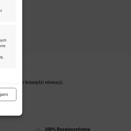
 z
nych
anie
ug,
aktywne
ie dolnych krawędzi elewacji.
jami
aktywne
100% Bezpieczeństwa