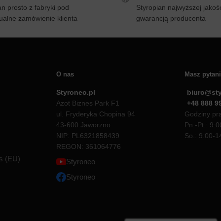
an prosto z fabryki pod
Styropian najwyższej jakośc
ualne zamówienie klienta
gwarancją producenta
O nas
Masz pytan
Styroneo.pl
biuro@sty
Azot Biznes Park F1
+48 888 9
ul. Fryderyka Chopina 94
Godziny prac
43-600 Jaworzno
Pn.-Pt.: 9:
NIP: PL6321858439
So.: 9:00-1
REGON: 361064776
es (EU)
Styroneo
Styroneo