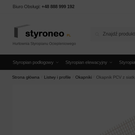
Skip
Skip
Biuro Obsługi:
+48 888 999 192
to
to
navigation
content
Szukaj:
Szukaj
Hurtownia Styropianu Ociepleniowego
Styropian podłogowy
Styropian elewacyjny
Styropi
Strona główna
/
Listwy i profile
/
Okapniki
/
Okapnik PCV z siatk