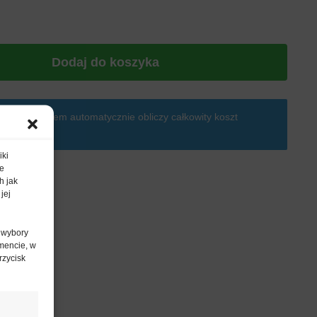
Dodaj do koszyka
, gdzie system automatycznie obliczy całkowity koszt
wienia.
iki
te
h jak
jej
 wybory
mencie, w
rzycisk