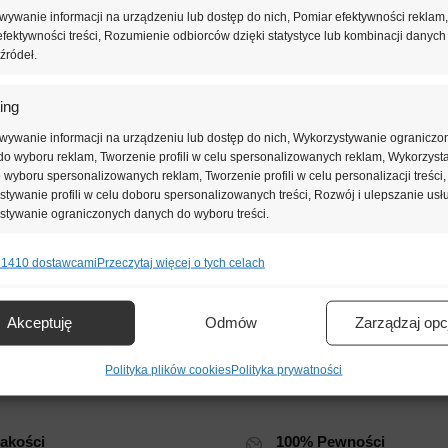
ywanie informacji na urządzeniu lub dostęp do nich, Pomiar efektywności reklam,
fektywności treści, Rozumienie odbiorców dzięki statystyce lub kombinacji danych
źródeł.
ing
wywanie informacji na urządzeniu lub dostęp do nich, Wykorzystywanie ograniczo
o wyboru reklam, Tworzenie profili w celu spersonalizowanych reklam, Wykorzyst
do wyboru spersonalizowanych reklam, Tworzenie profili w celu personalizacji treści,
tywanie profili w celu doboru spersonalizowanych treści, Rozwój i ulepszanie usł
stywanie ograniczonych danych do wyboru treści.
 1410 dostawcami
Przeczytaj więcej o tych celach
e
Zawsze 
Zapewnia wzmocnienie oraz równomierne i atrakcyjne wykończen
nie i łączenie danych z innych źródeł, Łączenie różnych urządzeń,
kacja urządzeń na podstawie informacji przesyłanych automatycznie.
Akceptuję
Odmów
Zarządzaj opc
owadzający wodę z elewacji z izolacją termiczną.
ienie bezpieczeństwa, zapobieganie oszustwom i
Polityka plików cookies
Polityka prywatności
ianie błędów, Dostarczanie i prezentowanie reklam i treści,
Zawsze 
nie decyzji dotyczących prywatności oraz informowanie o
akości
100% Pewności