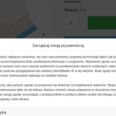
termiczną.
Długość: 3 m
ilość
Okapnik
PCV
z
Dodaj produkty do koszyka
siatką
Zarządzaj swoją prywatnością
dostawy dla Twojego zamó
i
nić najlepsze wrażenia, my oraz nasi partnerzy używamy technologii takich jak pl
taśmą
o przechowywania i/lub uzyskiwania informacji o urządzeniu. Wyrażenie zgody na 
-
ie pozwoli nam oraz naszym partnerom na przetwarzanie danych osobowych, takic
3m
 podczas przeglądania lub unikalny identyfikator ID w tej witrynie. Brak zgody lub 
 może niekorzystnie wpłynąć na niektóre funkcje.
oniżej, aby wyrazić zgodę na powyższe lub dokonać szczegółowych wyborów. Twoje
astosowane tylko do tej witryny. Możesz zmienić swoje ustawienia w dowolnym mo
ć swoją zgodę, korzystając z przełączników w polityce plików cookie lub klikając p
 zgodą u dołu ekranu.
tyka