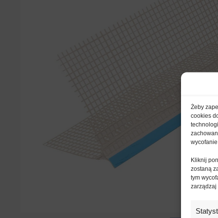
Żeby zapew
cookies d
technolog
zachowanie
wycofanie
Kliknij p
zostaną z
tym wycofa
zarządzaj
Statys