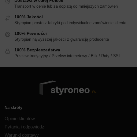
Dostawa w całej Polsce
Transport w cenie lub za dopłatą do mniejszych zamówień
100% Jakości
Styropian prosto z fabryki pod indywidualne zamówienie klienta
100% Pewności
Styropian najwyższej jakości z gwarancją producenta
100% Bezpieczeństwa
Przelew tradycyjny / Przelew internetowy / Blik / Raty / SSL
Na skróty
Opinie klientów
Pytania i odpowiedzi
Warunki dostawy