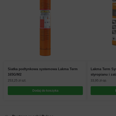
Siatka podtynkowa systemowa Lakma Term
Lakma Term Syn
165G/M2
styropianu i zat
253,25
zł
szt.
33,95
zł
op.
Dodaj do koszyka