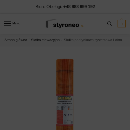
Skip
Skip
Biuro Obsługi:
+48 888 999 192
to
to
navigation
content
Menu
0
Strona główna
/
Siatka elewacyjna
/
Siatka podtynkowa systemowa Lakma Term 145G/M2