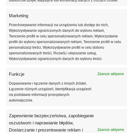
odbiorców dzięki statystyce lub kombinacji danych z różnych źródeł.
powinna wynosić od 3 do 5 mm.
Marketing
2
Siatka podtynkowa 145 g/m
nie może być przyklejana na
niepokryte
zaprawą
płyty izolacyjne, a następnie pokryta
Przechowywanie informacji na urządzeniu lub dostęp do nich,
pojedynczą warstwą kleju.
Wykorzystywanie ograniczonych danych do wyboru reklam,
Tworzenie profili w celu spersonalizowanych reklam, Wykorzystanie
profili do wyboru spersonalizowanych reklam, Tworzenie profili w celu
Obszary budynku szczególnie narażone na uszkodzenia
personalizacji treści, Wykorzystywanie profili w celu doboru
mechaniczne, np. ściany parteru do wysokości 2 m, zaleca się
spersonalizowanych treści, Rozwój i ulepszanie usług,
wzmocnić podwójną warstwą siatki. Drugą warstwę zbrojoną o
Wykorzystywanie ograniczonych danych do wyboru treści.
grubości 3 mm z zatopioną siatką w połowie warstwy kleju,
nakłada się minimum po 24 godzinach. Pierwsza warstwa musi
Funkcje
Zawsze aktywne
być już sucha.
Dopasowanie i łączenie danych z innych źródeł,
Warstwę zbrojoną należy starannie wyrównać, unikając tworzenia
Łączenie różnych urządzeń, Identyfikacja urządzeń
nierówności czy fałd a wszelkie niedoskonałości na jej powierzchni
na podstawie informacji przesyłanych
automatycznie.
zaszpachlować. Następnie, gdy klej wyschnie, przeszlifować
warstwę gąbką do tynków gipsowych, po uprzednim zwilżeniu
spryskiwaczem.
Zapewnienie bezpieczeństwa, zapobieganie
oszustwom i naprawianie błędów,
Dodatkowe informacje:
Dostarczanie i prezentowanie reklam i
Zawsze aktywne