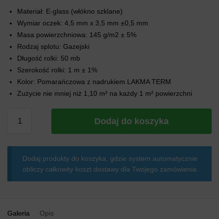
Materiał: E-glass (włókno szklane)
Wymiar oczek: 4,5 mm x 3,5 mm ±0,5 mm
Masa powierzchniowa: 145 g/m2 ± 5%
Rodzaj splotu: Gazejski
Długość rolki: 50 mb
Szerokość rolki: 1 m ± 1%
Kolor: Pomarańczowa z nadrukiem LAKMA TERM
Zużycie nie mniej niż 1,10 m² na każdy 1 m² powierzchni
ilość
Dodaj do koszyka
Siatka
podtynkowa
systemowa
Dodaj produkty do koszyka, gdzie system automatycznie
Lakma
obliczy całkowity koszt dostawy dla Twojego zamówienia.
Term
145G/M2
Galeria
Opis