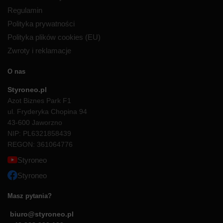
Regulamin
Polityka prywatności
Polityka plików cookies (EU)
Zwroty i reklamacje
O nas
Styroneo.pl
Azot Biznes Park F1
ul. Fryderyka Chopina 94
43-600 Jaworzno
NIP: PL6321858439
REGON: 361064776
Styroneo
Styroneo
Masz pytania?
biuro@styroneo.pl