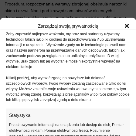
Procedura rozpoczynania warstwy zbrojonej obejmuje narożniki
okien i drzwi. Nad i pod krawędziami otworów okiennych i
drzwiowych nakleja się fragmenty tkaniny z włókna szklanego o
wymiarach minimum 25 x 35 cm, pod kątem 45°.
Zarządzaj swoją prywatnością
Żeby zapewnić najlepsze wrażenia, my oraz nasi partnerzy używamy
Sposób aplikacji zaprawy klejowej:
technologii takich jak pliki cookies do przechowywania i/lub uzyskiwania
informacji o urządzeniu. Wyrażenie zgody na te technologie pozwoli nam
oraz naszym partnerom na przetwarzanie danych osobowych, takich jak
Zaprawę klejową
SYNTEKOL PSW
nakłada się na płyty
zachowanie podczas przeglądania lub unikalny identyfikator ID w tej
styropianowe ciągłą warstwą o grubości 3–4 mm na szerokość 1
witrynie. Brak zgody lub jej wycofanie może niekorzystnie wpłynąć na
niektóre funkcje.
m, używając gładkiej strony pacy. Nakładanie kleju zaczyna się w
narożniku budynku, na odcinku równym przygotowanej taśmie
Kliknij poniżej, aby wyrazić zgodę na powyższe lub dokonać
siatkowej. Następnie następuje równomierne przeczesanie kleju
szczegółowych wyborów. Twoje wybory zostaną zastosowane tylko do tej
zębatą stroną pacy o ząbkach o wymiarach 10 x 10 mm. Po
witryny. Możesz zmienić swoje ustawienia w dowolnym momencie, w tym
nałożeniu kleju należy natychmiast wtopić siatkę, używając
wycofać swoją zgodę, korzystając z przełączników w polityce plików cookie
lub klikając przycisk zarządzaj zgodą u dołu ekranu.
gładkiej strony pacy. Skrajny pas siatki wysuwa się poza narożnik
na szerokość 15 cm, po czym go wygina i zatapia w kleju. Po
zatopieniu pierwszego pasa siatki, procedurę powtarza się na
Statystyka
kolejnym metrze ściany. Należy koniecznie przestrzegać zasady
Przechowywanie informacji na urządzeniu lub dostęp do nich, Pomiar
układania siatki na zakład nie mniejszy niż 10 cm w pionie i w
efektywności reklam, Pomiar efektywności treści, Rozumienie
poziomie. Grubość warstwy zbrojonej z jedną warstwą siatki