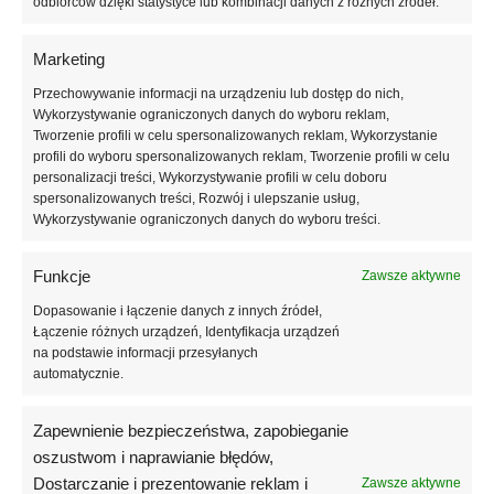
odbiorców dzięki statystyce lub kombinacji danych z różnych źródeł.
– podłóg pomiędzy legarami
– lekkich stropów szkieletowych z okładziną
Marketing
– między krokwiami
– wentylowanych stropodachów
Przechowywanie informacji na urządzeniu lub dostęp do nich,
Wykorzystywanie ograniczonych danych do wyboru reklam,
Tworzenie profili w celu spersonalizowanych reklam, Wykorzystanie
Wymiar płyty:
1000×500 [mm]
profili do wyboru spersonalizowanych reklam, Tworzenie profili w celu
Grubość płyty:
od 10 [mm] ze stopniowaniem co 10 mm
personalizacji treści, Wykorzystywanie profili w celu doboru
Wykończenie krawędzi:
gładkie lub frezowane na zakładkę
spersonalizowanych treści, Rozwój i ulepszanie usług,
(głębokość frezu – 15 mm)
Wykorzystywanie ograniczonych danych do wyboru treści.
Dane Techniczne:
Funkcje
Zawsze aktywne
Deklarowany współczynnik przewodzenia ciepła: ≤ 0,032
[W/(m.K)]
Dopasowanie i łączenie danych z innych źródeł,
Wytrzymałość na zginanie: ≥ 60 [kPa]
Łączenie różnych urządzeń, Identyfikacja urządzeń
na podstawie informacji przesyłanych
Karta techniczna:
automatycznie.
Pobierz
Zapewnienie bezpieczeństwa, zapobieganie
Deklaracja właściwości użytkowych:
oszustwom i naprawianie błędów,
Pobierz
Dostarczanie i prezentowanie reklam i
Zawsze aktywne