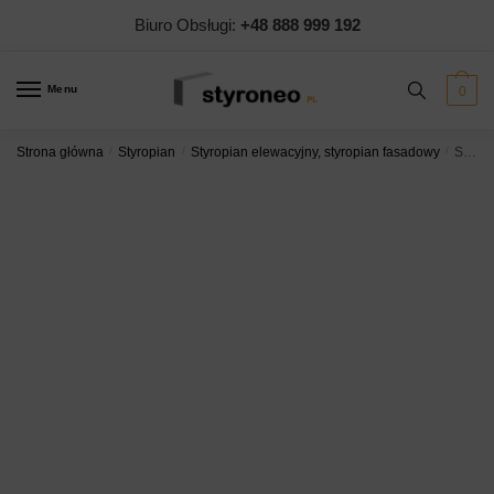
Biuro Obsługi:
+48 888 999 192
Menu
0
Strona główna
/
Styropian
/
Styropian elewacyjny, styropian fasadowy
/
Styropian Yetico BETA PASSIVE FASADA