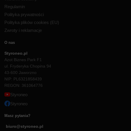
Regulamin
Polityka prywatności
Polityka plików cookies (EU)
Zwroty i reklamacje
O nas
Styroneo.pl
Azot Biznes Park F1
ul. Fryderyka Chopina 94
43-600 Jaworzno
NIP: PL6321858439
REGON: 361064776
Styroneo
Styroneo
Masz pytania?
biuro@styroneo.pl