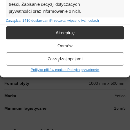
treści, Zapisanie decyzji dotyczących
Atest higieniczny:
prywatności oraz informowanie o nich.
Pobierz
Zarządzaj 1410 dostawcami
Przeczytaj więcej o tych celach
Akceptuję
Informacje dodatkowe
Odmów
Współczynnik Lambda λ
λ = 0,032
Zarządzaj opcjami
Polityka plików cookies
Polityka prywatności
Wytrzymałość na zginanie
≥ 60 [kPa]
Format płyty
1000 mm x 500 mm
Marka
Yetico
Minimum logistyczne
15 m3