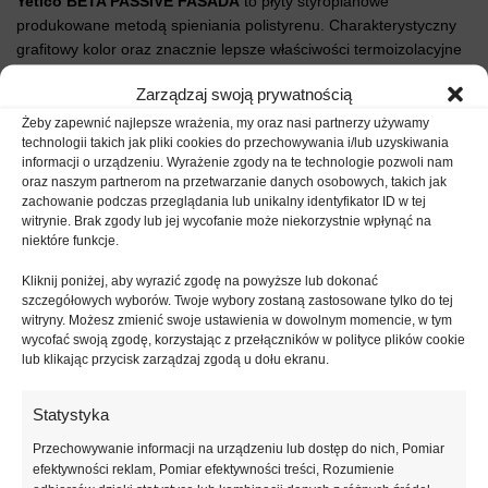
Yetico BETA PASSIVE FASADA
to płyty styropianowe
produkowane metodą spieniania polistyrenu. Charakterystyczny
grafitowy kolor oraz znacznie lepsze właściwości termoizolacyjne
produkt zawdzięcza zastosowaniu surowca z dodatkiem grafitu.
Zarządzaj swoją prywatnością
Pozwala to na osiągnięcie nawet 30% lepszej termoizolacji
budynku niż przy zastosowaniu płyt białych tej samej grubości.
Żeby zapewnić najlepsze wrażenia, my oraz nasi partnerzy używamy
technologii takich jak pliki cookies do przechowywania i/lub uzyskiwania
Zastosowanie płyt grafitowych do izolacji budynku to doskonały
informacji o urządzeniu. Wyrażenie zgody na te technologie pozwoli nam
sposób podwyższenia standardu cieplnego oraz obniżenie
oraz naszym partnerom na przetwarzanie danych osobowych, takich jak
kosztów ogrzewania.
zachowanie podczas przeglądania lub unikalny identyfikator ID w tej
witrynie. Brak zgody lub jej wycofanie może niekorzystnie wpłynąć na
Płyty grafitowe
Yetico BETA PASSIVE FASADA
doskonale
niektóre funkcje.
sprawdzają się w budownictwie pasywnym i energooszczędnym.
Kliknij poniżej, aby wyrazić zgodę na powyższe lub dokonać
Stosuje się je m.in. do termoizolacji fasad, podłóg i dachów.
szczegółowych wyborów. Twoje wybory zostaną zastosowane tylko do tej
witryny. Możesz zmienić swoje ustawienia w dowolnym momencie, w tym
Przeznaczenie:
wycofać swoją zgodę, korzystając z przełączników w polityce plików cookie
lub klikając przycisk zarządzaj zgodą u dołu ekranu.
zewnętrzna izolacja cieplna (metodą lekką-mokrą [BSO])
zewnętrzna izolacja cieplna (metodą lekką-suchą)
Statystyka
izolacja w konstrukcjach wewnętrznych ścian działowych
Przechowywanie informacji na urządzeniu lub dostęp do nich, Pomiar
pozioma izolacja zewnętrzna, m.in.:
efektywności reklam, Pomiar efektywności treści, Rozumienie
– stropów od spodu z okładziną