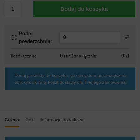
ilość
Dodaj do koszyka
Styropian
Styropmin
Dach/Podłoga
Podaj
DP
2
m
powierzchnię:
CS
PRO
3
0 m
0 zł
Ilość łącznie:
Cena łącznie:
60
Dodaj produkty do koszyka, gdzie system automatycznie
obliczy całkowity koszt dostawy dla Twojego zamówienia.
Galeria
Opis
Informacje dodatkowe