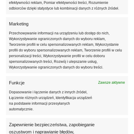
Wymiar płyt:
1000×500 mm
efektywności reklam, Pomiar efektywności treści, Rozumienie
Grubość płyt płaskich:
od 20 mm ze stopniowaniem co 10 mm
odbiorców dzięki statystyce lub kombinacji danych z różnych źródeł.
Grubość płyt frezowanych:
od 50 mm do 200 mm ze
stopniowaniem co 10 mm
Marketing
Wykończenie krawędzi:
gładkie lub frezowane na zakładkę
Przechowywanie informacji na urządzeniu lub dostęp do nich,
Wykorzystywanie ograniczonych danych do wyboru reklam,
Dane Techniczne:
Tworzenie profili w celu spersonalizowanych reklam, Wykorzystanie
profili do wyboru spersonalizowanych reklam, Tworzenie profili w celu
Deklarowany współczynnik przewodzenia ciepła: ≤ 0,040
personalizacji treści, Wykorzystywanie profili w celu doboru
[W/(m.K)]
spersonalizowanych treści, Rozwój i ulepszanie usług,
Wytrzymałość na zginanie ≥ 100 kPa,
Wykorzystywanie ograniczonych danych do wyboru treści.
Naprężenie ściskające przy 10% odkształceniu CS(10) ≥ 60 kPa,
Wytrzymałość na rozrywanie ≥ 100 kPa
Funkcje
Zawsze aktywne
Obciążenie użytkowe do 1,8 t/m2
Reakcja na ogień: Euroklasa E
Dopasowanie i łączenie danych z innych źródeł,
Łączenie różnych urządzeń, Identyfikacja urządzeń
Oznaczenie zgodnie z normą EPS-EN 13163-T1-L2-W2-Sb5-P5-
na podstawie informacji przesyłanych
automatycznie.
BS100-CS(10)60-DS(N)5-DS(70,-)2-TR100
Karta techniczna:
Zapewnienie bezpieczeństwa, zapobieganie
Pobierz
oszustwom i naprawianie błędów,