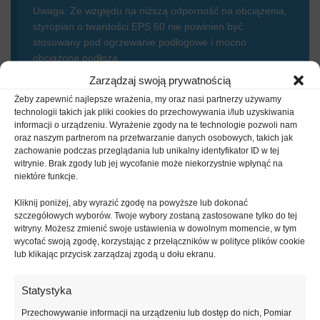
Uwaga: Ze względu na niższą odporność na obciążenia,
styropian o twardości EPS 60 nie powinien być
stosowany pod ogrzewanie podłogowe i mocno
obciążone podłoża.
Zarządzaj swoją prywatnością
Styropmin Dach/Podłoga DP CS PRO 60
to styropian biały do
Żeby zapewnić najlepsze wrażenia, my oraz nasi partnerzy używamy
technologii takich jak pliki cookies do przechowywania i/lub uzyskiwania
podłóg i stropów, charakteryzujący się niższą odpornością na
informacji o urządzeniu. Wyrażenie zgody na te technologie pozwoli nam
obciążenia i umiarkowanym współczynnikiem przewodzenia
oraz naszym partnerom na przetwarzanie danych osobowych, takich jak
ciepła.
zachowanie podczas przeglądania lub unikalny identyfikator ID w tej
witrynie. Brak zgody lub jej wycofanie może niekorzystnie wpłynąć na
Przeznaczenie:
niektóre funkcje.
Kliknij poniżej, aby wyrazić zgodę na powyższe lub dokonać
podłogi na gruncie w budownictwie mieszkaniowym i
szczegółowych wyborów. Twoje wybory zostaną zastosowane tylko do tej
użyteczności publicznej przy małych obciążeniach
witryny. Możesz zmienić swoje ustawienia w dowolnym momencie, w tym
podłogi na wszelkiego rodzaju stropach o sztywnej konstrukcji
wycofać swoją zgodę, korzystając z przełączników w polityce plików cookie
lub klikając przycisk zarządzaj zgodą u dołu ekranu.
dachy płaskie z dowolną warstwą hydroizolacji
dachy płaskie w układzie stropodachów pełnych
Statystyka
tarasy, balkony
Przechowywanie informacji na urządzeniu lub dostęp do nich, Pomiar