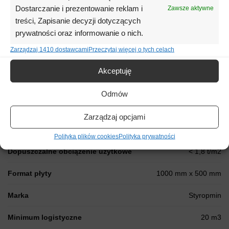
Dostarczanie i prezentowanie reklam i
Zawsze aktywne
Deklaracja właściwości użytkowych:
treści, Zapisanie decyzji dotyczących
Pobierz
prywatności oraz informowanie o nich.
Zarządzaj 1410 dostawcami
Przeczytaj więcej o tych celach
Informacje dodatkowe
Akceptuję
Współczynnik Lambda λ
λ = 0,040
Odmów
Wytrzymałość na zginanie
≥ 100 [kPa]
Zarządzaj opcjami
Naprężenia ściskające
≥ 60 [kPa]
Polityka plików cookies
Polityka prywatności
Dopuszczalne obciążenie użytkowe
< 1,8 t/m2
Format płyty
1000 mm x 500 mm
Marka
Styropmin
Minimum logistyczne
20 m3