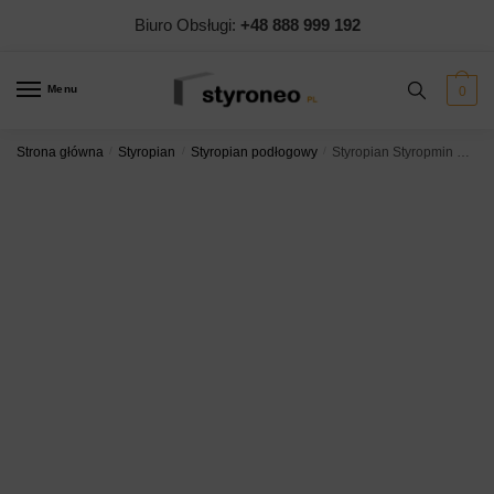
Skip
Skip
Biuro Obsługi:
+48 888 999 192
to
to
navigation
content
Menu
0
Strona główna
/
Styropian
/
Styropian podłogowy
/
Styropian Styropmin Dach/Podłoga DP CS PRO 60