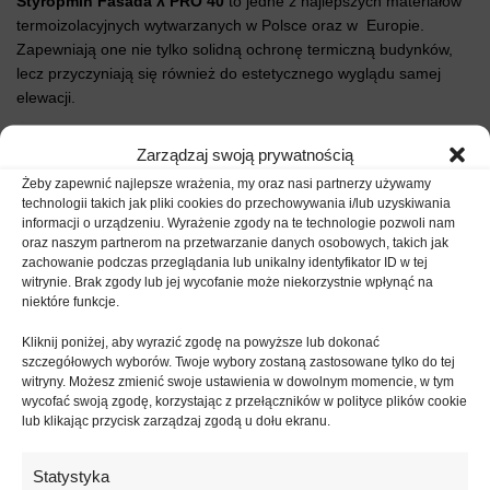
Styropmin Fasada λ PRO 40
to jedne z najlepszych materiałów
termoizolacyjnych wytwarzanych w Polsce oraz w Europie.
Zapewniają one nie tylko solidną ochronę termiczną budynków,
lecz przyczyniają się również do estetycznego wyglądu samej
elewacji.
Przeznaczenie:
Zarządzaj swoją prywatnością
Żeby zapewnić najlepsze wrażenia, my oraz nasi partnerzy używamy
ocieplenie ścian zewnętrznych bezspoinowych systemach
technologii takich jak pliki cookies do przechowywania i/lub uzyskiwania
ociepleń (BSO, ETICS, metoda lekka-mokra) zgodnie z
informacji o urządzeniu. Wyrażenie zgody na te technologie pozwoli nam
dokumentem odniesienia
oraz naszym partnerom na przetwarzanie danych osobowych, takich jak
zachowanie podczas przeglądania lub unikalny identyfikator ID w tej
ocieplenie ścian zewnętrznych w metodzie lekkiej- suchej;
witrynie. Brak zgody lub jej wycofanie może niekorzystnie wpłynąć na
ocieplenie murowanych ścian trójwarstwowych;
niektóre funkcje.
ocieplenie szkieletowych ścian działowych;
Kliknij poniżej, aby wyrazić zgodę na powyższe lub dokonać
ocieplenie dachów krokwiowych;
szczegółowych wyborów. Twoje wybory zostaną zastosowane tylko do tej
ocieplenie podłóg na legarach;
witryny. Możesz zmienić swoje ustawienia w dowolnym momencie, w tym
ocieplenie stropodachów wentylowanych;
wycofać swoją zgodę, korzystając z przełączników w polityce plików cookie
lub klikając przycisk zarządzaj zgodą u dołu ekranu.
ocieplenie wieńców, nadproży i innych mostków termicznych;
ocieplenie loggii balkonowych;
Statystyka