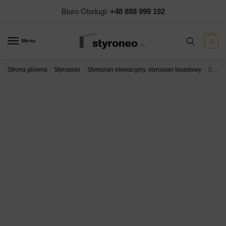
Biuro Obsługi:
+48 888 999 192
Menu
0
Strona główna
/
Styropian
/
Styropian elewacyjny, styropian fasadowy
/
Styropian Styropmin Fasada λ PRO 40