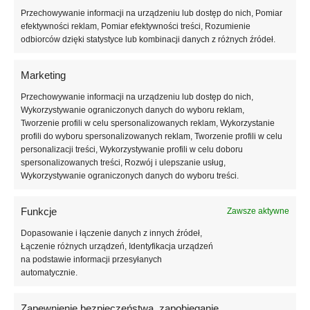
Wymiar płyt:
1000×500 mm
Przechowywanie informacji na urządzeniu lub dostęp do nich, Pomiar
Grubość płyt płaskich:
od 20 mm ze stopniowaniem co 10 mm
efektywności reklam, Pomiar efektywności treści, Rozumienie
Grubość płyt frezowanych:
od 50 mm do 200mm ze
odbiorców dzięki statystyce lub kombinacji danych z różnych źródeł.
stopniowaniem co 10 mm
Wykończenie krawędzi:
gładkie lub frezowane na zakładkę
Marketing
Istotne cechy produktu:
Przechowywanie informacji na urządzeniu lub dostęp do nich,
Wykorzystywanie ograniczonych danych do wyboru reklam,
Deklarowany współczynnik przewodzenia ciepła: ≤ 0,040
Tworzenie profili w celu spersonalizowanych reklam, Wykorzystanie
[W/(m.K)]
profili do wyboru spersonalizowanych reklam, Tworzenie profili w celu
Wytrzymałość na zginanie: ≥ 100 kPa
personalizacji treści, Wykorzystywanie profili w celu doboru
Wytrzymałość na rozrywanie ≥ 100 kPa,
spersonalizowanych treści, Rozwój i ulepszanie usług,
Oznaczenie zgodnie z normą EPS-EN 13163-T1-L2-W2- Sb5-P5-
Wykorzystywanie ograniczonych danych do wyboru treści.
BS100-DS(N)2-DS(70,-)2-TR100
Funkcje
Zawsze aktywne
Karta techniczna:
Pobierz
Dopasowanie i łączenie danych z innych źródeł,
Łączenie różnych urządzeń, Identyfikacja urządzeń
na podstawie informacji przesyłanych
Deklaracja właściwości użytkowych:
automatycznie.
Pobierz
Wszystkie produkty fasadowe marki STYROPMIN posiadają
Zapewnienie bezpieczeństwa, zapobieganie