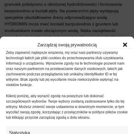
granulek polistyrenu o obniżonej hydrofobowości i formowania
bezpośrednio w kształt płyty. Na powierzchni płyty występują
specjalnie ukształtowane dreny odprowadzające wodę.
HYDROMIN może mieć kontakt bezpośrednio z gruntem lub
środowiskiem trwale obciążonym wodą. Niska nasiąkliwość
powoduje, że jest to materiał zawsze suchy w swojej strukturze,
co za tym idzie dobrze izoluje termicznie przegrodę. Wysoka
Zarządzaj swoją prywatnością
wytrzymałość mechaniczna umożliwia zastosowanie w
Żeby zapewnić najlepsze wrażenia, my oraz nasi partnerzy używamy
aplikacjach, gdzie mogą wystąpić duże obciążenia
technologii takich jak pliki cookies do przechowywania i/lub uzyskiwania
informacji o urządzeniu. Wyrażenie zgody na te technologie pozwoli nam
oraz naszym partnerom na przetwarzanie danych osobowych, takich jak
Przeznaczenie:
zachowanie podczas przeglądania lub unikalny identyfikator ID w tej
witrynie. Brak zgody lub jej wycofanie może niekorzystnie wpłynąć na
izolacja cieplna fundamentów poniżej poziomu gruntu
niektóre funkcje.
izolacja cieplna cokołów i ścian piwnic
Kliknij poniżej, aby wyrazić zgodę na powyższe lub dokonać
izolacja cieplna podłóg, ścian i stropów w pomieszczeniach o
szczegółowych wyborów. Twoje wybory zostaną zastosowane tylko do tej
podwyższonej wilgotności
witryny. Możesz zmienić swoje ustawienia w dowolnym momencie, w tym
izolacja cieplna dachów odwróconych
wycofać swoją zgodę, korzystając z przełączników w polityce plików cookie
lub klikając przycisk zarządzaj zgodą u dołu ekranu.
izolacja cieplna dachów płaskich i stropodachów
Wymiar płyt:
1250 x 615 mm
Statystyka