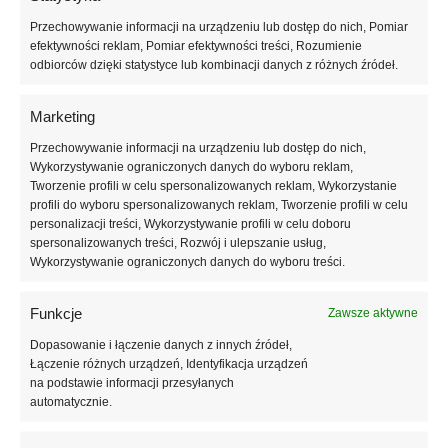
Wymiar płyt netto:
1235 x 600 mm
Przechowywanie informacji na urządzeniu lub dostęp do nich, Pomiar
Grubość płyt frezowanych:
50, 60, 80, 100, 120, 150, 200
efektywności reklam, Pomiar efektywności treści, Rozumienie
Wykończenie krawędzi:
frezowane na zakładkę 15 mm
odbiorców dzięki statystyce lub kombinacji danych z różnych źródeł.
Dane Techniczne:
Marketing
Deklarowany współczynnik przewodzenia ciepła: ≤ 0,034
Przechowywanie informacji na urządzeniu lub dostęp do nich,
[W/(m.K)]
Wykorzystywanie ograniczonych danych do wyboru reklam,
Wytrzymałość na zginanie
≥
200 kPa,
Tworzenie profili w celu spersonalizowanych reklam, Wykorzystanie
Naprężenie ściskające przy 10% odkształceniu CS(10)
≥
150 kPa,
profili do wyboru spersonalizowanych reklam, Tworzenie profili w celu
personalizacji treści, Wykorzystywanie profili w celu doboru
O
bciążenie użytkowe do 4,5 t/m2
spersonalizowanych treści, Rozwój i ulepszanie usług,
Długotrwała nasiąkliwość wodą po 28 dniach WL(T)3 ≤ 3%
Wykorzystywanie ograniczonych danych do wyboru treści.
Absorpcja wody przy długotrwałej dyfuzji WD(V)3 ≤ 3%
Reakcja na ogień: Euroklasa E
Funkcje
Zawsze aktywne
Oznaczenie zgodnie z normą EPS-EN 13163-T2-L3-W3-Sb5-P10-
Dopasowanie i łączenie danych z innych źródeł,
BS200-CS(10)150-DS(N)5-DS(70,-)2-DLT(1)5-WL(T)3-WD(V)3
Łączenie różnych urządzeń, Identyfikacja urządzeń
na podstawie informacji przesyłanych
Karta techniczna:
automatycznie.
Pobierz