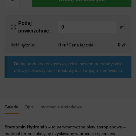
Podaj
2
m
powierzchnię:
3
0 m
0 zł
Ilość łącznie:
Cena łącznie:
Dodaj produkty do koszyka, gdzie system automatycznie
obliczy całkowity koszt dostawy dla Twojego zamówienia.
Galeria
Opis
Informacje dodatkowe
Styropmin Hydromin –
to perymetryczne płyty styropianowe –
materiał termoizolacyjny uzyskiwany w procesie spieniania