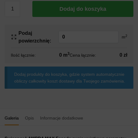
ilość
Dodaj do koszyka
Styropian
Swisspor
LAMBDA
Podaj
MAX
2
m
powierzchnię:
Fasada
0,031
3
0 m
0 zł
Ilość łącznie:
Cena łącznie:
Dodaj produkty do koszyka, gdzie system automatycznie
obliczy całkowity koszt dostawy dla Twojego zamówienia.
Galeria
Opis
Informacje dodatkowe