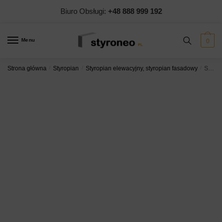
Skip
Skip
Biuro Obsługi:
+48 888 999 192
to
to
navigation
content
Menu
0
Strona główna
/
Styropian
/
Styropian elewacyjny, styropian fasadowy
/
Styropian Swisspor LAMBDA MAX Fasada 0,031