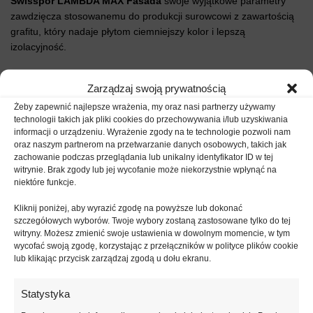
Swisspor LAMBDA MAX Fasada
swoje wyjątkowe parametry
zawdzięcza stosowanemu do produkcji surowcowi z zawartością
grafitu, który nadaje płytom ciemniejszy kolor i lepszą
izolacyjność.
Przeznaczenie:
Zarządzaj swoją prywatnością
izolacja cieplna obiektów, gdzie ze względów
Żeby zapewnić najlepsze wrażenia, my oraz nasi partnerzy używamy
technologii takich jak pliki cookies do przechowywania i/lub uzyskiwania
architektonicznych wymagana jest mniejsza grubość warstwy
informacji o urządzeniu. Wyrażenie zgody na te technologie pozwoli nam
izolacyjnej przy zachowaniu odpowiedniego współczynnika
oraz naszym partnerom na przetwarzanie danych osobowych, takich jak
przenikania ciepła U,
zachowanie podczas przeglądania lub unikalny identyfikator ID w tej
izolacja cieplna ścian metodą „lekką mokrą” ETICS, BSO lub
witrynie. Brak zgody lub jej wycofanie może niekorzystnie wpłynąć na
niektóre funkcje.
„lekką suchą”,
izolacja cieplna loggi, balkonów,
Kliknij poniżej, aby wyrazić zgodę na powyższe lub dokonać
izolacja cieplna ścian warstwowych, ścian szkieletowych,
szczegółowych wyborów. Twoje wybory zostaną zastosowane tylko do tej
witryny. Możesz zmienić swoje ustawienia w dowolnym momencie, w tym
izolacja cieplna podłóg na legarach,
wycofać swoją zgodę, korzystając z przełączników w polityce plików cookie
izolacja cieplna wieńców, nadproży, ościeży i innych miejsc
lub klikając przycisk zarządzaj zgodą u dołu ekranu.
narażonych na powstanie mostków cieplnych,
izolacja cieplna dachów stromych między i pod krokwiami.
Statystyka