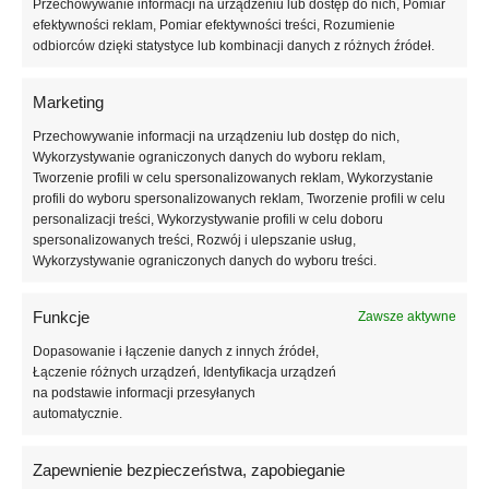
Podczas prowadzenia prac ociepleniowych temperatura
Przechowywanie informacji na urządzeniu lub dostęp do nich, Pomiar
efektywności reklam, Pomiar efektywności treści, Rozumienie
zewnętrzna powietrza, podłoża i materiału wbudowywanego nie
odbiorców dzięki statystyce lub kombinacji danych z różnych źródeł.
może wynosić mniej niż +5°C i nie więcej niż + 25°C. Podczas
robót ociepleniowych materiał nie może być wystawiony na
bezpośrednie działanie promieni słonecznych. Jako osłony przed
Marketing
promieniami słonecznymi można przykładowo użyć siatek na
Przechowywanie informacji na urządzeniu lub dostęp do nich,
rusztowania. Przed nałożeniem kleju płytę należy zrysować np.
Wykorzystywanie ograniczonych danych do wyboru reklam,
papierem ściernym w celu uzyskania lepszej przyczepności.
Tworzenie profili w celu spersonalizowanych reklam, Wykorzystanie
profili do wyboru spersonalizowanych reklam, Tworzenie profili w celu
Wymiar płyt gładkich:
1000mm x 500 mm
personalizacji treści, Wykorzystywanie profili w celu doboru
spersonalizowanych treści, Rozwój i ulepszanie usług,
Grubość płyt gładkich
od 10mm do 300mm
Wykorzystywanie ograniczonych danych do wyboru treści.
Wymiar płyt frezowanych:
980mm x 480 mm
Grubość płyt frezowanych
od 50mm do 200mm.
Wykończenie krawędzi:
gładkie lub frezowane
Funkcje
Zawsze aktywne
Dopasowanie i łączenie danych z innych źródeł,
Istotne cechy prodktu:
Łączenie różnych urządzeń, Identyfikacja urządzeń
Deklarowany współczynnik przewodzenia ciepła: ≤ 0,031
na podstawie informacji przesyłanych
[W/(m.K)]
automatycznie.
Wytrzymałość na zginanie: ≥ 100 kPa
Wytrzymałość na rozrywanie ≥ 100 kPa,
Zapewnienie bezpieczeństwa, zapobieganie
Reakcja na ogień: Euroklasa E