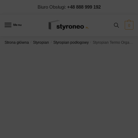
Skip
Skip
Biuro Obsługi:
+48 888 999 192
to
to
navigation
content
Menu
0
Strona główna
/
Styropian
/
Styropian podłogowy
/
Styropian Termo Organika TERMONIUM PLUS parking