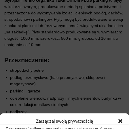
Styropian
Termo Organika TERMONIUM PLUS parking
to płyty
w kolorze szarym, produkowane metodą spieniania polistyrenu i
przeznaczone do wykonywania izolacji cieplnych podłóg, dachów,
stropodachów i parkingów. Płyty mogą być produkowane w wersji
z bokami płaskimi lub frezowanymi umożliwiającymi układanie ich
„na zakładkę”. Płyty standardowo produkowane są w wymiarach:
długość: 1000 mm, szerokość: 500 mm, grubość: od 10 mm, a
następnie co 10 mm.
Przeznaczenie:
stropodachy pełne
podłogi przemysłowe (hale przemysłowe, sklepowe i
magazynowe)
parkingi i garaże
ocieplenie wieńców, nadproży i innych elementów budynku w
celu redukcji mostków cieplnych
podjazdy
Zarządzaj swoją prywatnością
Zalecenia montażowe:
Żeby zapewnić najlepsze wrażenia, my oraz nasi partnerzy używamy