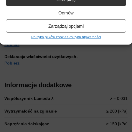
Reakcja na ogień: Euroklasa E
Odmów
Oznaczenie zgodnie z normą:
EPS 150 EPS-EN 13163-T(2)-L(3)-W(3)-S(5)-P(10)-BS200-
CS(10)150-DS(N)2-DS(70,-)2-DLT(1)5
Zarządzaj opcjami
Polityka plików cookies
Polityka prywatności
Karta techniczna:
Pobierz
Deklaracja właściwości użytkowych:
Pobierz
Informacje dodatkowe
Współczynnik Lambda λ
λ = 0,031
Wytrzymałość na zginanie
≥ 200 [kPa]
Naprężenia ściskające
≥ 150 [kPa]