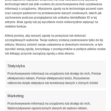
technologii takich jak pliki cookies do przechowywania i/lub uzyskiwania
Płyty styropianowe Termo Organika TERMONIUM PLUS parking
informacji o urządzeniu. Wyrażenie zgody na te technologie pozwoli nam
należy stosować zgodnie z zaleceniem producenta i
oraz naszym partnerom na przetwarzanie danych osobowych, takich jak
zachowanie podczas przeglądania lub unikalny identyfikator ID w tej
Rekomendacją Techniczną i Jakości RTQ ITB 1260/2019 oraz
witrynie. Brak zgody lub jej wycofanie może niekorzystnie wpłynąć na
wytycznymi zawartymi w budowlanym.
niektóre funkcje.
Podstawowe wytyczne wykonania izolacji termicznej podłóg
Kliknij poniżej, aby wyrazić zgodę na powyższe lub dokonać
i stropów:
Podłoże powinno być płaskie i suche, w przeciwnym
szczegółowych wyborów. Twoje wybory zostaną zastosowane tylko do tej
razie należy je wyrównać. Podłogi na gruncie wymagają
witryny. Możesz zmienić swoje ustawienia w dowolnym momencie, w tym
wycofać swoją zgodę, korzystając z przełączników w polityce plików cookie
stosowania izolacji przeciwwilgociowej (w postaci podkładowej
lub klikając przycisk zarządzaj zgodą u dołu ekranu.
papy, folii PE, bitumicznych, wodorozcieńczalnych mas
uszczelniających). W stropach międzykondygnacyjnych stosuje
Statystyka
się warstwę rozdzielczą w postaci folii PE. Na styku stropu ze
ścianą, należy zastosować taśmy dylatacyjne. Układanie płyt
Przechowywanie informacji na urządzeniu lub dostęp do nich, Pomiar
rozpocząć w narożniku i pierwszy rząd płyt układać od ściany,
efektywności reklam, Pomiar efektywności treści, Rozumienie
dociskając je do taśmy dylatacyjnej. Kolejne rzędy płyt należy
odbiorców dzięki statystyce lub kombinacji danych z różnych źródeł.
układać z przesuniętymi spoinami, unikając krzyżowania się
styków płyt.
Marketing
Przechowywanie informacji na urządzeniu lub dostęp do nich,
Po ułożeniu ciągłej izolacji cieplnej (może być w dwóch lub więcej
Wykorzystywanie ograniczonych danych do wyboru reklam,
warstwach) należy rozłożyć folię PE grubości min. 0,2 mm,