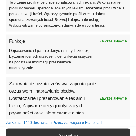
Tworzenie profili w celu spersonalizowanych reklam, Wykorzystanie
zabezpieczając płyty przed wilgocią i penetrowaniem masy
profili do wyboru spersonalizowanych reklam, Tworzenie profili w celu
podkładu (wylewki) pomiędzy szczeliny płyt styropianowych. W
personalizacji treści, Wykorzystywanie profili w celu doboru
przypadku stosowania wodnego ogrzewania podłogowego,
spersonalizowanych treści, Rozwój i ulepszanie usług,
instalację montuje się odpowiednimi klipsami na płytach, na
Wykorzystywanie ograniczonych danych do wyboru treści.
których jest już rozłożona folia PE. Należy pamiętać, by grubość
podkładu (wylewki) zwiększyć o średnicę zewnętrzną rur
Funkcje
Zawsze aktywne
ogrzewania podłogowego.
Dopasowanie i łączenie danych z innych źródeł,
Łączenie różnych urządzeń, Identyfikacja urządzeń
Wymiar płyt gładkich:
1000mm x 500 mm
na podstawie informacji przesyłanych
Grubość płyt gładkich
od 10mm do 200mm
automatycznie.
Wymiar płyt frezowanych:
982mm x 482 mm
Grubość płyt frezowanych
od 50mm do 200mm
Zapewnienie bezpieczeństwa, zapobieganie
Wykończenie krawędzi:
gładkie lub frezowane
oszustwom i naprawianie błędów,
Istotne cechy produktu:
Dostarczanie i prezentowanie reklam i
Zawsze aktywne
Deklarowany współczynnik przewodzenia ciepła: ≤ 0,031
treści, Zapisanie decyzji dotyczących
[W/(m.K)]
prywatności oraz informowanie o nich.
Naprężenie ściskające przy 10% odkształceniu względnym: ≥150
Zarządzaj 1410 dostawcami
Przeczytaj więcej o tych celach
kPa
Wytrzymałość na zginanie: ≥200 kPa
Akceptuję