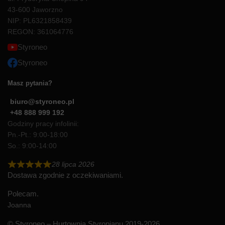
43-600 Jaworzno
NIP: PL6321858439
REGON: 361064776
Styroneo
Styroneo
Masz pytania?
biuro@styroneo.pl
+48 888 999 192
Godziny pracy infolinii:
Pn.-Pt.: 9:00-18:00
So.: 9:00-14:00
28 lipca 2026
Dostawa zgodnie z oczekiwaniami.
Polecam.
Joanna
© Styroneo – Hurtownia Styropianu 2019-2026