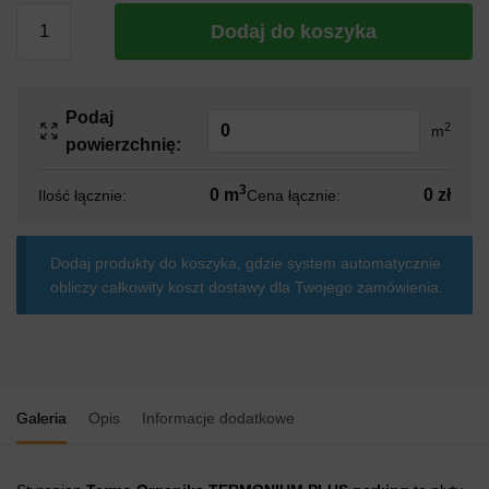
ilość
Dodaj do koszyka
Styropian
Termo
Organika
Podaj
TERMONIUM
2
m
powierzchnię:
PLUS
parking
3
0 m
0 zł
Ilość łącznie:
Cena łącznie:
Dodaj produkty do koszyka, gdzie system automatycznie
obliczy całkowity koszt dostawy dla Twojego zamówienia.
Galeria
Opis
Informacje dodatkowe