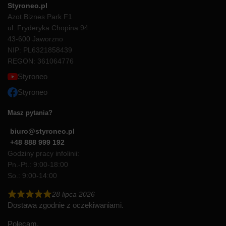
Styroneo.pl
Azot Biznes Park F1
ul. Fryderyka Chopina 94
43-600 Jaworzno
NIP: PL6321858439
REGON: 361064776
Styroneo
Styroneo
Masz pytania?
biuro@styroneo.pl
+48 888 999 192
Godziny pracy infolinii:
Pn.-Pt.: 9:00-18:00
So.: 9:00-14:00
28 lipca 2026
Dostawa zgodnie z oczekiwaniami.
Polecam.