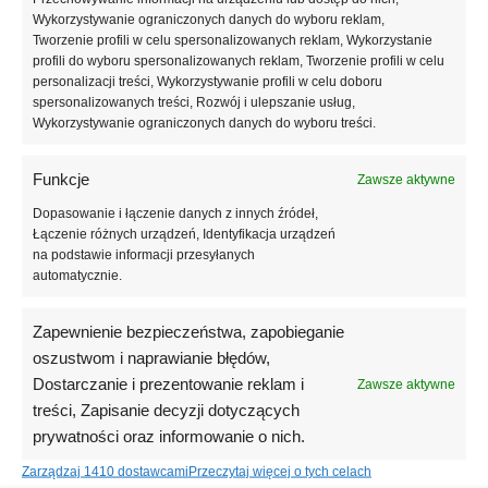
Dane Techniczne:
Wykorzystywanie ograniczonych danych do wyboru reklam,
Deklarowany współczynnik przewodzenia ciepła: ≤ 0,038
Tworzenie profili w celu spersonalizowanych reklam, Wykorzystanie
profili do wyboru spersonalizowanych reklam, Tworzenie profili w celu
[W/(m.K)]
personalizacji treści, Wykorzystywanie profili w celu doboru
Naprężenia ściskające przy 10% odkształceniu względnym: ≥ 80
spersonalizowanych treści, Rozwój i ulepszanie usług,
[kPa]
Wykorzystywanie ograniczonych danych do wyboru treści.
Obciążenie użytkowe: 2,4 t/m2
Funkcje
Zawsze aktywne
Karta techniczna:
Pobierz
Dopasowanie i łączenie danych z innych źródeł,
Łączenie różnych urządzeń, Identyfikacja urządzeń
Deklaracja właściwości użytkowych:
na podstawie informacji przesyłanych
Pobierz
automatycznie.
Atest higieniczny:
Zapewnienie bezpieczeństwa, zapobieganie
Pobierz
oszustwom i naprawianie błędów,
Dostarczanie i prezentowanie reklam i
Zawsze aktywne
treści, Zapisanie decyzji dotyczących
Informacje dodatkowe
prywatności oraz informowanie o nich.
Zarządzaj 1410 dostawcami
Przeczytaj więcej o tych celach
Współczynnik Lambda λ
λ = 0,038