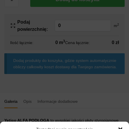
Podaj
2
m
powierzchnię:
3
0 m
0 zł
Ilość łącznie:
Cena łącznie:
Dodaj produkty do koszyka, gdzie system automatycznie
obliczy całkowity koszt dostawy dla Twojego zamówienia.
Galeria
Opis
Informacje dodatkowe
Yetico ALFA PODŁOGA
to wysokiej jakości płyty styropianowe
produkowane metodą spieniania polistyrenu wykorzystywane do