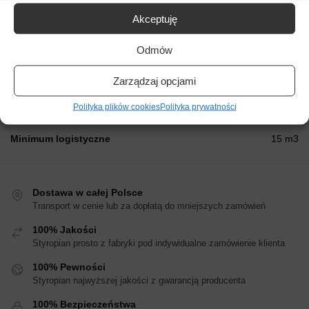
Akceptuję
Wytrzymałość na zginanie
≥ 125 [kPa]
Odmów
Naprężenia ściskające
≥ 80 [kPa]
Format płyty
1000 mm x 500 mm
Zarządzaj opcjami
Polityka plików cookies
Polityka prywatności
Marka
Yetico
Minimum logistyczne
15 m3
Dostawa w całej Polsce
Transport w cenie lub za dopłatą do mniejszych zamówień
100% Jakości
Styropian prosto z fabryki pod indywidualne zamówienie klienta
100% Pewności
Styropian najwyższej jakości z gwarancją producenta
100% Bezpieczeństwa