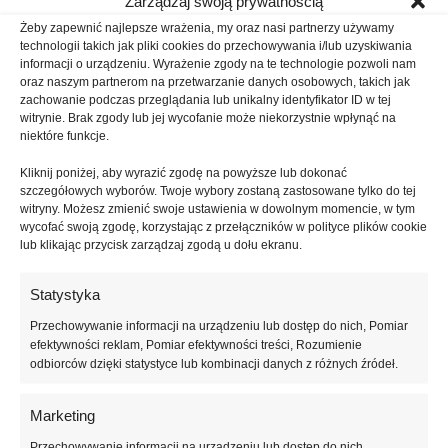
Zarządzaj swoją prywatnością
wykonywania izolacji termicznych dachów i podłóg.
Żeby zapewnić najlepsze wrażenia, my oraz nasi partnerzy używamy
technologii takich jak pliki cookies do przechowywania i/lub uzyskiwania
Przeznaczenie:
informacji o urządzeniu. Wyrażenie zgody na te technologie pozwoli nam
oraz naszym partnerom na przetwarzanie danych osobowych, takich jak
izolacja cieplna podłóg i dachów o obciążeniach użytkowych
zachowanie podczas przeglądania lub unikalny identyfikator ID w tej
2
witrynie. Brak zgody lub jej wycofanie może niekorzystnie wpłynąć na
do 2,4 t/m
niektóre funkcje.
izolacja cieplna podłóg na gruncie w budownictwie
mieszkalnym, użyteczności publicznej i przemysłowym przy
Kliknij poniżej, aby wyrazić zgodę na powyższe lub dokonać
normalnych obciążeniach
szczegółowych wyborów. Twoje wybory zostaną zastosowane tylko do tej
witryny. Możesz zmienić swoje ustawienia w dowolnym momencie, w tym
izolacja cieplna podłóg budynków użyteczności publicznej
wycofać swoją zgodę, korzystając z przełączników w polityce plików cookie
izolacja cieplna stropodachów pełnych
lub klikając przycisk zarządzaj zgodą u dołu ekranu.
izolacja cieplna stropów zewnętrznych i wewnętrznych
izolacja cieplna balkonów i tarasów
Statystyka
izolacja cieplna podłóg z ogrzewaniem podłogowym
Przechowywanie informacji na urządzeniu lub dostęp do nich, Pomiar
efektywności reklam, Pomiar efektywności treści, Rozumienie
Wymiar płyty:
1000×500 [mm]
odbiorców dzięki statystyce lub kombinacji danych z różnych źródeł.
Grubość płyty:
od 10 [mm] ze stopniowaniem co 10 mm
Wykończenie krawędzi:
gładkie lub frezowane na zakładkę
Marketing
(głębokość frezu – 15 mm)
Przechowywanie informacji na urządzeniu lub dostęp do nich,