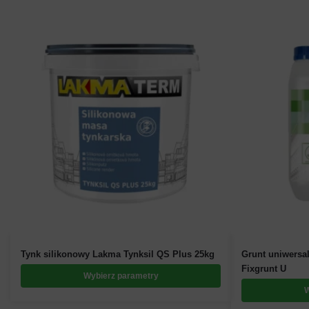
Ten
Ten
Tynk silikonowy Lakma Tynksil QS Plus 25kg
Grunt uniwersa
produkt
produkt
Fixgrunt U
Wybierz parametry
ma
ma
W
wiele
wiele