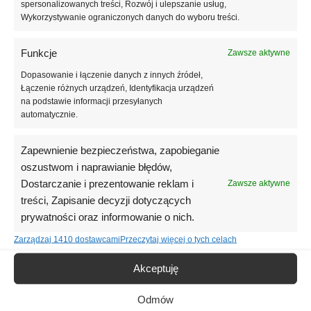
spersonalizowanych treści, Rozwój i ulepszanie usług,
Należy pamiętać, że stosowanie kleju nie zwalnia z konieczności
Wykorzystywanie ograniczonych danych do wyboru treści.
stosowania mocowania mechanicznego płyt z polistyrenu
ekspandowanego (EPS), jeżeli projekt techniczny przewiduje takie
Funkcje
Zawsze aktywne
mocowanie. Ilość wypływającej piany regulujemy za pomocą
Dopasowanie i łączenie danych z innych źródeł,
spustu pistoletu i śruby regulacyjnej w pistolecie. Podczas
Łączenie różnych urządzeń, Identyfikacja urządzeń
nakładania piany warstwowo należy lekko zwilżyć każdą warstwę
na podstawie informacji przesyłanych
przed nałożeniem kolejnej. Nieutwardzoną pianę można usunąć
automatycznie.
za pomocą acetonu. Utwardzoną pianę usunąć mechanicznie (np.
nożem).
Zapewnienie bezpieczeństwa, zapobieganie
Po pełnym utwardzeniu piany należy zabezpieczyć ją przed
oszustwom i naprawianie błędów,
działaniem promieni UV za pomocą nieprzezroczystego
Dostarczanie i prezentowanie reklam i
Zawsze aktywne
uszczelniacza, farby lub innego materiału.
WAŻNE! Utwardzony
treści, Zapisanie decyzji dotyczących
klej powinien być chroniony przed działaniem
prywatności oraz informowanie o nich.
promieniowania UV.
Zarządzaj 1410 dostawcami
Przeczytaj więcej o tych celach
Warunki stosowania
Akceptuję
Temperatura stosowania wynosi od -5°C do +30°C
Odmów
Powierzchnie muszą być czyste od kurzu, luźnych cząstek i oleju