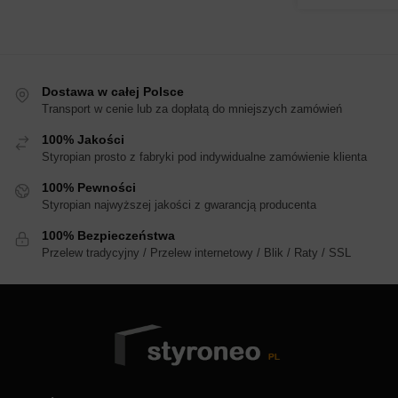
wariantów.
wariantów.
Opcje
Opcje
można
można
wybrać
wybrać
Dostawa w całej Polsce
na
na
Transport w cenie lub za dopłatą do mniejszych zamówień
stronie
stronie
produktu
produktu
100% Jakości
Styropian prosto z fabryki pod indywidualne zamówienie klienta
100% Pewności
Styropian najwyższej jakości z gwarancją producenta
100% Bezpieczeństwa
Przelew tradycyjny / Przelew internetowy / Blik / Raty / SSL