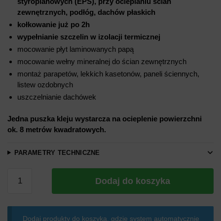
styropianowych (EPS), przy ocieplaniu ścian
zewnętrznych, podłóg, dachów płaskich
kołkowanie już po 2h
wypełnianie szczelin w izolacji termicznej
mocowanie płyt laminowanych papą
mocowanie wełny mineralnej do ścian zewnętrznych
montaż parapetów, lekkich kasetonów, paneli ściennych,
listew ozdobnych
uszczelnianie dachówek
Jedna puszka kleju wystarcza na ocieplenie powierzchni
ok. 8 metrów kwadratowych.
PARAMETRY TECHNICZNE
ilość
Dodaj do koszyka
Yetico
Termo
White
Dodaj produkty do koszyka, gdzie system automatycznie
-