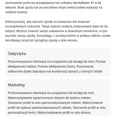
rozpoczęciem pracy najlepiej do temperatury około +20°C (nie
zachowanie podczas przeglądania lub unikalny identyfikator ID w tej
wyższej niż +30°C). W przypadku niskiej wilgotności powietrza
witrynie. Brak zgody lub jej wycofanie może niekorzystnie wpłynąć na
niektóre funkcje.
podłoże należy zwilżyć. Zwilżone podłoże zapewnia szybsze
utwardzenie i lepszy wynik.
Kliknij poniżej, aby wyrazić zgodę na powyższe lub dokonać
szczegółowych wyborów. Twoje wybory zostaną zastosowane tylko do tej
Klej do styropianu Yetico Termo White –
witryny. Możesz zmienić swoje ustawienia w dowolnym momencie, w tym
wycofać swoją zgodę, korzystając z przełączników w polityce plików cookie
sposób użycia
lub klikając przycisk zarządzaj zgodą u dołu ekranu.
Puszkę z klejem należy trzymać w pozycji pionowej, zdjąć
Statystyka
pokrywkę z adaptera, nakręcić puszkę na pistolet, trzymając
uchwyt pistoletu jedną ręką, obracając puszkę drugą ręką.
Przechowywanie informacji na urządzeniu lub dostęp do nich, Pomiar
Podczas przykręcania do pistoletu należy upewnić się, że nie jest
efektywności reklam, Pomiar efektywności treści, Rozumienie
skierowany w stronę innych osób. Następnie energicznie
odbiorców dzięki statystyce lub kombinacji danych z różnych źródeł.
wstrząsnąć puszką, co najmniej 20 razy. Odwrócić puszkę do góry
dnem i zacząć aplikację. Zaaplikować klej na płytę izolacyjną w
Marketing
jednej linii wzdłuż obwodu płyty (3 – 4 cm od krawędzi). Następnie
Przechowywanie informacji na urządzeniu lub dostęp do nich,
drugą linię kleju nałożyć na środku płyty, równolegle do dłuższej
Wykorzystywanie ograniczonych danych do wyboru reklam,
krawędzi (odległość pomiędzy liniami kleju ~25 cm). Po nałożeniu
Tworzenie profili w celu spersonalizowanych reklam, Wykorzystanie
kleju na płytę zaczekać 2 minuty i przycisnąć ją do ściany.
profili do wyboru spersonalizowanych reklam, Tworzenie profili w celu
Położenie przyklejonej płyty można skorygować w ciągu 5 minut.
personalizacji treści, Wykorzystywanie profili w celu doboru