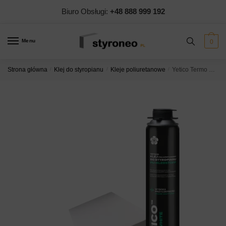
Skip
Skip
Biuro Obsługi:
+48 888 999 192
to
to
navigation
content
Menu
0
Strona główna
/
Klej do styropianu
/
Kleje poliuretanowe
/
Yetico Termo White – klej PU do styropianu białego 750ml