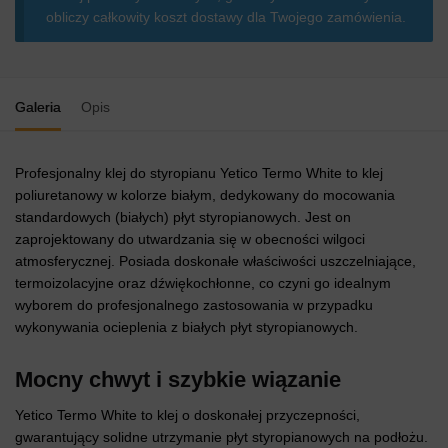
obliczy całkowity koszt dostawy dla Twojego zamówienia.
klej
PU
do
styropianu
Galeria
Opis
białego
750ml
Profesjonalny klej do styropianu Yetico Termo White to klej
poliuretanowy w kolorze białym, dedykowany do mocowania
standardowych (białych) płyt styropianowych. Jest on
zaprojektowany do utwardzania się w obecności wilgoci
atmosferycznej. Posiada doskonałe właściwości uszczelniające,
termoizolacyjne oraz dźwiękochłonne, co czyni go idealnym
wyborem do profesjonalnego zastosowania w przypadku
wykonywania ocieplenia z białych płyt styropianowych.
Mocny chwyt i szybkie wiązanie
Yetico Termo White to klej o doskonałej przyczepności,
gwarantujący solidne utrzymanie płyt styropianowych na podłożu.