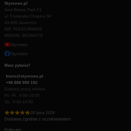
Styroneo.pl
Azot Biznes Park F1
ul. Fryderyka Chopina 94
43-600 Jaworzno
NIP: PL6321858439
REGON: 361064776
Styroneo
Styroneo
Masz pytania?
biuro@styroneo.pl
+48 888 999 192
Godziny pracy infolinii:
Pn.-Pt.: 9:00-18:00
So.: 9:00-14:00
28 lipca 2026
Dostawa zgodnie z oczekiwaniami.
Polecam.