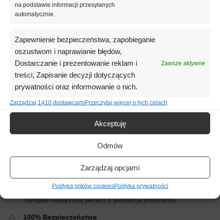
na podstawie informacji przesyłanych
W
spółczynnik przenikania ciepła
:
automatycznie.
styropian biały – 0,040 W/mK
Zapewnienie bezpieczeństwa, zapobieganie
styropian grafitowy – 0,031 W/mK
oszustwom i naprawianie błędów,
Dostarczanie i prezentowanie reklam i
Zawsze aktywne
Pliki do pobrania:
treści, Zapisanie decyzji dotyczących
prywatności oraz informowanie o nich.
Karta techniczna
Zarządzaj 1410 dostawcami
Przeczytaj więcej o tych celach
Akceptuję
Dostawa w całej Polsce
Odmów
Transport w cenie lub za dopłatą do mniejszych zamówień
100% Jakości
Zarządzaj opcjami
Styropian prosto z fabryki pod indywidualne zamówienie klienta
Polityka plików cookies
Polityka prywatności
100% Pewności
Styropian najwyższej jakości z gwarancją producenta
100% Bezpieczeństwa