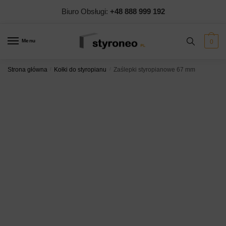
Skip
Skip
Biuro Obsługi:
+48 888 999 192
to
to
navigation
content
Menu
0
Strona główna
/
Kołki do styropianu
/
Zaślepki styropianowe 67 mm