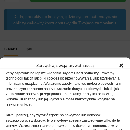
styropianowe
67
Dodaj produkty do koszyka, gdzie system automatycznie
mm
obliczy całkowity koszt dostawy dla Twojego zamówienia.
Galeria
Opis
Zarządzaj swoją prywatnością
Zaślepki styropianowe służą do wypełniania zagłębień
Żeby zapewnić najlepsze wrażenia, my oraz nasi partnerzy używamy
montażowych po frezie ZP-FS i zapobieganiu przenikania ciepła
technologii takich jak pliki cookies do przechowywania i/lub uzyskiwania
w miejscu stosowania łączników tworzywowych.
informacji o urządzeniu. Wyrażenie zgody na te technologie pozwoli nam
oraz naszym partnerom na przetwarzanie danych osobowych, takich jak
zachowanie podczas przeglądania lub unikalny identyfikator ID w tej
Zaślepki styropianowe
–
cechy i
witrynie. Brak zgody lub jej wycofanie może niekorzystnie wpłynąć na
korzyści stosowania
:
niektóre funkcje.
Kliknij poniżej, aby wyrazić zgodę na powyższe lub dokonać
Zaślepki redukują mostki termiczne powstałe w miejscu
szczegółowych wyborów. Twoje wybory zostaną zastosowane tylko do tej
stosowania łączników izolacyjnych.
witryny. Możesz zmienić swoje ustawienia w dowolnym momencie, w tym