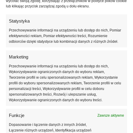
wycofać swoją zgodę, korzystając z przełączników w polityce plików cookie
Pozwalają na zastosowanie
kołków
krótszych o 20mm przy tej
lub klikając przycisk zarządzaj zgodą u dołu ekranu.
samej grubości warstwy izolacyjnej.
Zapewniają gładką i łatwą w obróbce powierzchnię styropianu
Statystyka
na elewacji.
Wycięte i poukładane w kartonie zatyczki styropianowe
Przechowywanie informacji na urządzeniu lub dostęp do nich, Pomiar
efektywności reklam, Pomiar efektywności treści, Rozumienie
przyśpieszają i ułatwiają montaż.
odbiorców dzięki statystyce lub kombinacji danych z różnych źródeł.
I
nstrukcja montażu
:
Marketing
Wywierć otwór o odpowiedniej średnicy i głębokości,
Przechowywanie informacji na urządzeniu lub dostęp do nich,
Wykorzystywanie ograniczonych danych do wyboru reklam,
prostopadle do powierzchni podłoża. Wyczyść otwór.
Tworzenie profili w celu spersonalizowanych reklam, Wykorzystanie
Wyfrezuj wgłębienie do zagłębionego montażu za pomocą
profili do wyboru spersonalizowanych reklam, Tworzenie profili w celu
Frezu FIX-ZP-FS.
personalizacji treści, Wykorzystywanie profili w celu doboru
Umieść łącznik w wywierconym otworze. Talerzyk musi być na
spersonalizowanych treści, Rozwój i ulepszanie usług,
Wykorzystywanie ograniczonych danych do wyboru treści.
równi z wyfrezowaną powierzchnią styropianu.
Wbij gwóźdź młotkiem.
Funkcje
Zawsze aktywne
Umieść zatyczkę styropianową.
Montaż łącznika zakończony sukcesem.
Dopasowanie i łączenie danych z innych źródeł,
Łączenie różnych urządzeń, Identyfikacja urządzeń