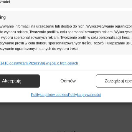
źródeł.
bowiązku kierownika budowy i dziennika budowy.
ing
z pozwolenia na budowę?
wywanie informacji na urządzeniu lub dostęp do nich, Wykorzystywanie ograniczo
o wyboru reklam, Tworzenie profili w celu spersonalizowanych reklam, Wykorzyst
ełnione
wszystkie
poniższe warunki:
do wyboru spersonalizowanych reklam, Tworzenie profili w celu personalizacji treści,
tywanie profili w celu doboru spersonalizowanych treści, Rozwój i ulepszanie usł
stywanie ograniczonych danych do wyboru treści.
 na grunt, nie użytkowa – przy poddaszu użytkowym metraż uż
 1410 dostawcami
Przeczytaj więcej o tych celach
e
Zawsze 
ytkowe)
nie i łączenie danych z innych źródeł, Łączenie różnych urządzeń,
kacja urządzeń na podstawie informacji przesyłanych automatycznie.
Akceptuję
Odmów
Zarządzaj opc
 Twojej działce
ienie bezpieczeństwa, zapobieganie oszustwom i
Polityka plików cookies
Polityka prywatności
rzestrzennego (MPZP) lub Warunkami Zabudowy (WZ)
ianie błędów, Dostarczanie i prezentowanie reklam i treści,
Zawsze 
nie decyzji dotyczących prywatności oraz informowanie o