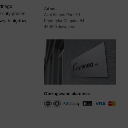
idnego
Adres:
z cały proces
Azot Biznes Park F1
Fryderyka Chopina 94
szych błędów,
43-600 Jaworzno
Obsługiwane płatności