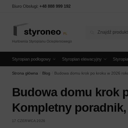
Skip
Skip
Biuro Obsługi:
+48 888 999 192
to
to
navigation
content
Szukaj:
Szukaj
Hurtownia Styropianu Ociepleniowego
Styropian podłogowy
Styropian elewacyjny
Styropi
Strona główna
/
Blog
/
Budowa domu krok po kroku w 2026 roku
Budowa domu krok po
Kompletny poradnik,
17 CZERWCA 2026