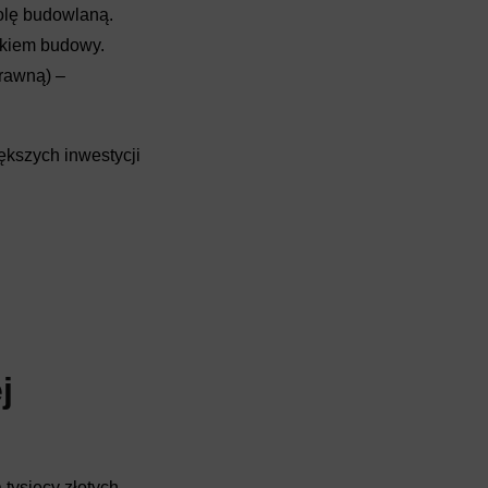
olę budowlaną.
ikiem budowy.
rawną) –
ększych inwestycji
j
tysięcy złotych.