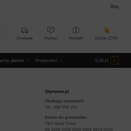
Blog
Dostawa
Pomoc
Kontakt
Opinie (274)
achy płaskie
Producenci
0,00
zł
0
Styroneo.pl
Obsługa zamówień:
Tel.: 888 999 192
Konto do przelewów:
PKO Bank Polski
26 1020 2528 0000 0602 0574 0339