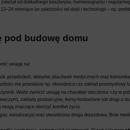
e zależał od dokładnego kosztorysu, harmonogramu i regularne
2–24 miesiące (w zależności od skali i technologii – np. pref
kę pod budowę domu
Zwróć uwagę na:
ł, przedszkoli, sklepów, placówek medycznych oraz komunikac
szłości nie powstanie np. obwodnica czy zakład przemysłowy tu
zynnik. Warto zwrócić uwagę na charakter otoczenia: czy w pob
zewczym), zakłady produkcyjne, fermy hodowlane lub drogi o d
a mogą znacząco obniżyć komfort życia.
az, kanalizacja) oraz utwardzona droga dojazdowa. Brak medi