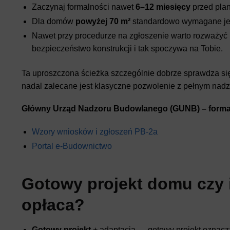
Zaczynaj formalności nawet
6–12 miesięcy
przed pla
Dla domów
powyżej 70 m²
standardowo wymagane jest
Nawet przy procedurze na zgłoszenie warto rozważyć 
bezpieczeństwo konstrukcji i tak spoczywa na Tobie.
Ta uproszczona ścieżka szczególnie dobrze sprawdza się d
nadal zalecane jest klasyczne pozwolenie z pełnym nad
Główny Urząd Nadzoru Budowlanego (GUNB) – formaln
Wzory wniosków i zgłoszeń PB-2a
Portal e-Budownictwo
Gotowy projekt domu czy 
opłaca?
Gotowy projekt
+ adaptacja — gotowy projekt oznacza t