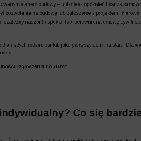
nowanym startem budowy – unikniesz opóźnień i kar za samow
 pozwolenie na budowę lub zgłoszenie z projektem i kierown
niezależny nadzór (inspektor lub kierownik na umowę cywilnop
la małych rodzin, par lub jako pierwszy dom „na start”. Dla wi
zorem.
ości i zgłoszenie do 70 m²:
indywidualny? Co się bardzie
ańszy i szybszy start. Koszt projektu gotowego to zwykle kilka 