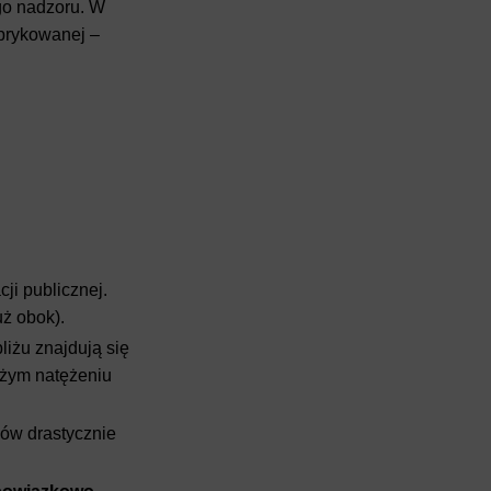
go nadzoru. W
abrykowanej –
ji publicznej.
ż obok).
liżu znajdują się
użym natężeniu
ów drastycznie