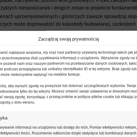
padki, nachylenie, poziom wód gruntowych. Przed zakupem
o
rzykrych niespodzianek i drogich zmian w projekcie fundament
enach uprzemysłowionych i górniczych zawsze sprawdzaj stop
iczych może doprowadzić do katastrofy budowlanej, uszkodzeń
Zarządzaj swoją prywatnością
eń, służebności i sporów. Sprawdź również Miejscowy Plan Z
wy.
nić najlepsze wrażenia, my oraz nasi partnerzy używamy technologii takich jak pl
o przechowywania i/lub uzyskiwania informacji o urządzeniu. Wyrażenie zgody na 
iny
Miejscowy Plan Zagospodarowania Przestrzennego (MP
ie pozwoli nam oraz naszym partnerom na przetwarzanie danych osobowych, takic
 podczas przeglądania lub unikalny identyfikator ID w tej witrynie. Brak zgody lub 
upem gruntu, na którym budowa Twojego wymarzonego domu będ
 może niekorzystnie wpłynąć na niektóre funkcje.
względem stron świata: duże przeszklenia na południe dla zysk
oniżej, aby wyrazić zgodę na powyższe lub dokonać szczegółowych wyborów. Twoje
astosowane tylko do tej witryny. Możesz zmienić swoje ustawienia w dowolnym mo
ć swoją zgodę, korzystając z przełączników w polityce plików cookie lub klikając p
 zgodą u dołu ekranu.
lane w 2026 roku – co się z
tyka
ywanie informacji na urządzeniu lub dostęp do nich, Pomiar efektywności reklam,
a budowlanego. Dzięki nim w wielu przypadkach wystarczy
zg
fektywności treści, Rozumienie odbiorców dzięki statystyce lub kombinacji danych
jpopularniejszą i najłatwiejszą ścieżką jest budowa
domu je