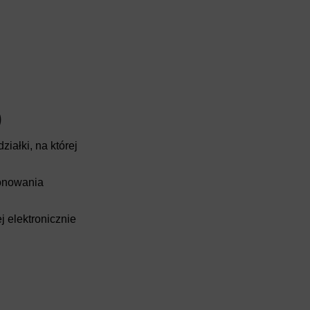
)
iałki, na której
ponowania
j elektronicznie