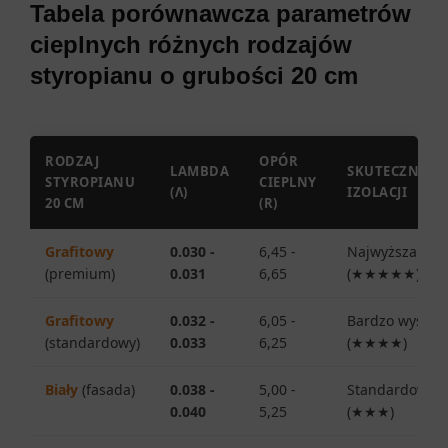
Tabela porównawcza parametrów
cieplnych różnych rodzajów
styropianu o grubości 20 cm
RODZAJ
OPÓR
LAMBDA
SKUTECZNOŚĆ
STYROPIANU
CIEPLNY
(Λ)
IZOLACJI
20 CM
(R)
Grafitowy
0.030 -
6,45 -
Najwyższa
(premium)
0.031
6,65
(★★★★★)
Grafitowy
0.032 -
6,05 -
Bardzo wysoka
(standardowy)
0.033
6,25
(★★★★)
Biały
(fasada)
0.038 -
5,00 -
Standardowa
0.040
5,25
(★★★)