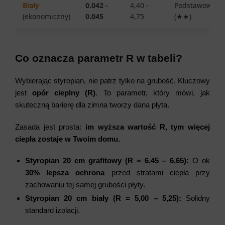
Biały
0.042 -
4,40 -
Podstawowa
(ekonomiczny)
0.045
4,75
(★★)
Co oznacza parametr R w tabeli?
Wybierając styropian, nie patrz tylko na grubość. Kluczowy
jest
opór cieplny (
R
)
. To parametr, który mówi, jak
skuteczną barierę dla zimna tworzy dana płyta.
Zasada jest prosta:
im wyższa wartość
R
, tym więcej
ciepła zostaje w Twoim domu.
Styropian 20 cm grafitowy (
R = 6,45 – 6,65
):
O ok
30% lepsza ochrona
przed stratami ciepła przy
zachowaniu tej samej grubości płyty.
Styropian 20 cm biały (
R = 5,00 – 5,25
):
Solidny
standard izolacji.