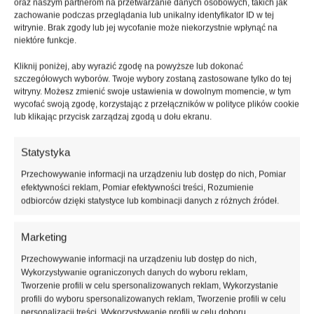
oraz naszym partnerom na przetwarzanie danych osobowych, takich jak
Konfiguruj →
zachowanie podczas przeglądania lub unikalny identyfikator ID w tej
witrynie. Brak zgody lub jej wycofanie może niekorzystnie wpłynąć na
niektóre funkcje.
Kliknij poniżej, aby wyrazić zgodę na powyższe lub dokonać
szczegółowych wyborów. Twoje wybory zostaną zastosowane tylko do tej
witryny. Możesz zmienić swoje ustawienia w dowolnym momencie, w tym
wycofać swoją zgodę, korzystając z przełączników w polityce plików cookie
lub klikając przycisk zarządzaj zgodą u dołu ekranu.
Statystyka
Przechowywanie informacji na urządzeniu lub dostęp do nich, Pomiar
efektywności reklam, Pomiar efektywności treści, Rozumienie
odbiorców dzięki statystyce lub kombinacji danych z różnych źródeł.
Marketing
Przechowywanie informacji na urządzeniu lub dostęp do nich,
Termo Organika SIEDEMDZIESIĄTKA
Wykorzystywanie ograniczonych danych do wyboru reklam,
fasada/dach-podłoga EPS 70 (0.038) - 20 cm
Tworzenie profili w celu spersonalizowanych reklam, Wykorzystanie
profili do wyboru spersonalizowanych reklam, Tworzenie profili w celu
personalizacji treści, Wykorzystywanie profili w celu doboru