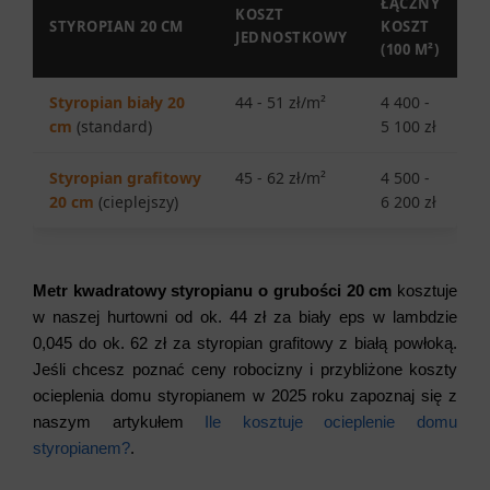
ŁĄCZNY
KOSZT
STYROPIAN 20 CM
KOSZT
JEDNOSTKOWY
(100 M²)
Styropian biały 20
44 - 51 zł/m²
4 400 -
cm
(standard)
5 100 zł
Styropian grafitowy
45 - 62 zł/m²
4 500 -
20 cm
(cieplejszy)
6 200 zł
Metr kwadratowy styropianu o grubości 20 cm
kosztuje
w naszej hurtowni od ok. 44 zł za biały eps w lambdzie
0,045 do ok. 62 zł za styropian grafitowy z białą powłoką.
Jeśli chcesz poznać ceny robocizny i przybliżone koszty
ocieplenia domu styropianem w 2025 roku zapoznaj się z
naszym artykułem
Ile kosztuje ocieplenie domu
styropianem?
.