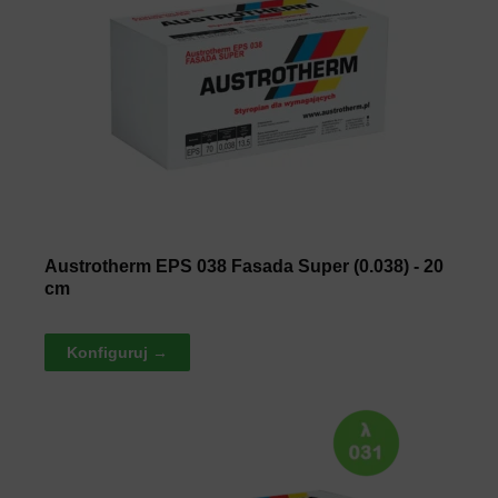
Austrotherm EPS 038 Fasada Super (0.038) - 20
cm
Konfiguruj →